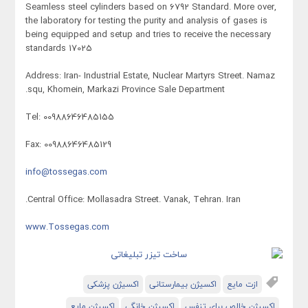
Seamless steel cylinders based on 6792 Standard. More over,
the laboratory for testing the purity and analysis of gases is
being equipped and setup and tries to receive the necessary
standards 17025
Address: Iran- Industrial Estate, Nuclear Martyrs Street. Namaz
squ, Khomein, Markazi Province Sale Department.
Tel: 00988646485155
Fax: 00988646485129
info@tossegas.com
Central Office: Mollasadra Street. Vanak, Tehran. Iran.
www.Tossegas.com
ازت مایع
اکسیژن بیمارستانی
اکسیژن پزشکی
اکسیژن خالص برای تنفس
اکسیژن خانگی
اکسیژن مایع