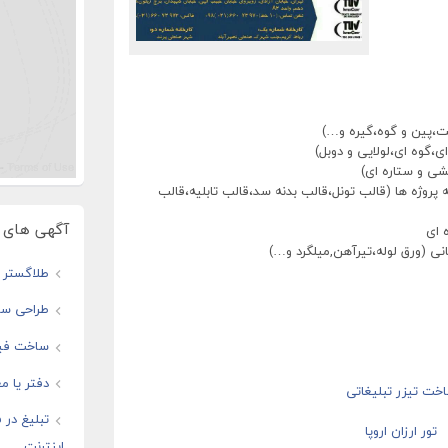
ت،پین و گوه،گیره و…)
گوه ای،لولایی و دوبل)
شی و ستاره ای)
روژه ها (قالب تونل،قالب بدنه سد،قالب تابلیه،قالب
آگهی های و
 ای
نی (ورق لوله،تیرآهن,میلگرد و…)
طلاگستر ف
طراحی سا
ساخت فیل
دفتر یا مغ
تبلیغ در
اینترنت