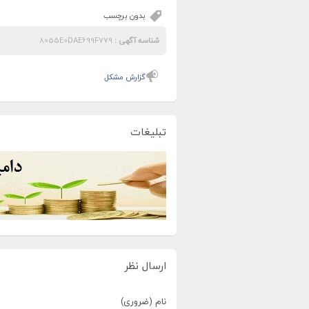
بدون برچسب
شناسه آگهی :
8055E0DAE699F779
گزارش مشکل
تبلیغات
ارسال نظر
نام (ضروری)