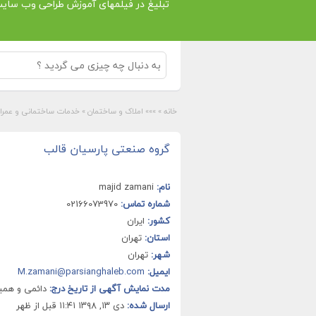
تبلیغ در فیلمهای آموزش طراحی وب سای
خانه
»
»»» املاک و ساختمان
»
خدمات ساختمانی و عمرا
گروه صنعتی پارسیان قالب
نام:
majid zamani
شماره تماس:
02166073970
کشور:
ایران
استان:
تهران
شهر:
تهران
ایمیل:
M.zamani@parsianghaleb.com
مدت نمایش آگهی از تاریخ درج:
دائمی و هم
ارسال شده:
دی ۱۳, ۱۳۹۸ ۱۱:۴۱ قبل از ظهر