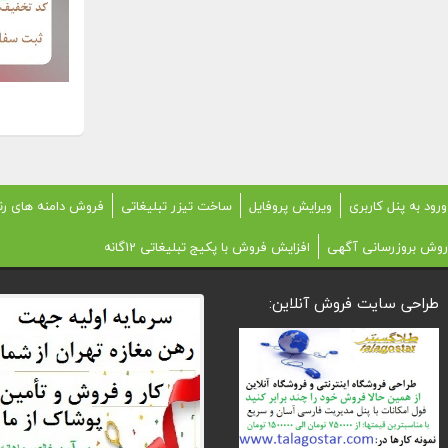
ورود به پنل کاربری
ویرایش پروفایل
ساخت تیزر تبلیغاتی
فروش دامنه های رن
روش بروزرسانی آگهی
افزایش فروش با پکیج تبلیغاتی 12گانه
طراحی سایت فروش آنلاین: