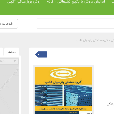
ت
افزایش فروش با پکیج تبلیغاتی 12گانه
روش بروزرسانی آگهی
خدمات ساخ
نی
»
گروه صنعتی پارسیان قالب
نقشه
یشگی