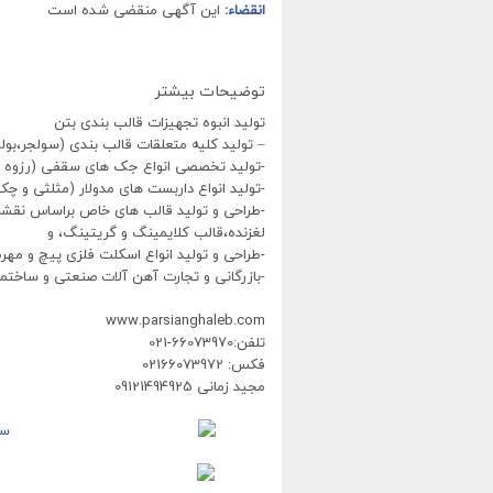
انقضاء:
این آگهی منقضی شده است
توضیحات بیشتر
تولید انبوه تجهیزات قالب بندی بتن
– تولید کلیه متعلقات قالب بندی (سولجر،بول
-تولید تخصصی انواع جک های سقفی (رزوه ای،
-تولید انواع داربست های مدولار (مثلثی و چک
-طراحی و تولید قالب های خاص براساس نقشه پ
لغزنده،قالب کلایمینگ و گریتینگ، و
-طراحی و تولید انواع اسکلت فلزی پیچ و مهره
-بازرگانی و تجارت آهن آلات صنعتی و ساختما
www.parsianghaleb.com
تلفن:66073970-021
فکس: 02166073972
مجید زمانی 09121494925