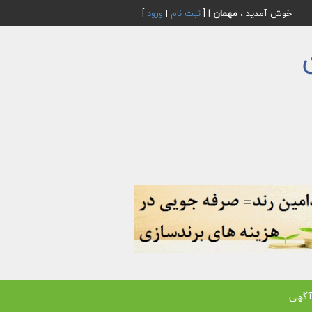
خوش آمدید ،
مهمان !
[
ثبت نام
|
ورود
]
آگهی