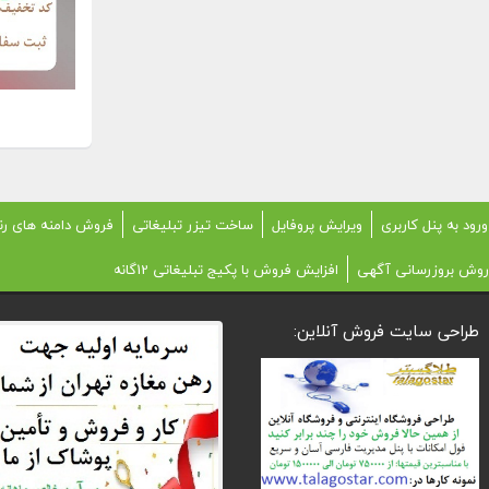
ورود به پنل کاربری
ویرایش پروفایل
ساخت تیزر تبلیغاتی
فروش دامنه های رن
روش بروزرسانی آگهی
افزایش فروش با پکیج تبلیغاتی 12گانه
طراحی سایت فروش آنلاین: