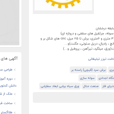
سوله، جرثقیل های سقفی و دروازه ای)
برشکاری (رول بازکن های 30 میل، قیچی های 3 متری و 6متری، برش تا 25 میل، cnc های شکل بر و
نچ ، رادیال، دریل ستونی، مگنت)و…
(ورق، میلگرد، تیرآهن ، پروفیل و…)
آگهی های و
طراحی سای
بری
برش سرد (قیچی) راسته بر
نگاه اجدادی
سوله سازی
دوره آموز
دانش کدنوی
یای فلز
صنعت متال
ورق سیاه برشی ابعاد سفارشی
ملک از شم
ساخت فیل
طلاگستر ف