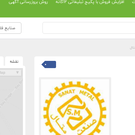
ت
افزایش فروش با پکیج تبلیغاتی 12گانه
روش بروزرسانی آگهی
صنایع فل
ال
نقشه