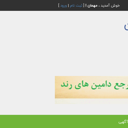
خوش آمدید ،
مهمان !
[
ثبت نام
|
ورود
]
آگهی