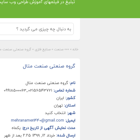
تبلیغ در فیلمهای آموزش طراحی وب سای
خانه
»
»»» صنعت
»
صنایع فلزی
»
گروه صنعتی صنعت مت
گروه صنعتی صنعت متال
نام:
گروه صنعتی صنعت متال
شماره تماس:
02156543721_09918500063
کشور:
ایران
استان:
تهران
شهر:
انتخاب کنید
ایمیل:
mehranameri440@gmail.com
مدت نمایش آگهی از تاریخ درج:
یکماه
ارسال شده:
خرداد ۱۲, ۱۳۹۹ ۲:۲۵ بعد از ظهر