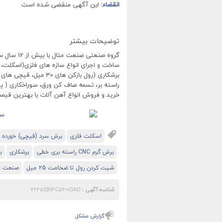
انقضاء:
این آگهی منقضی شده است
توضیحات بیشتر
گروه صنعتی صنعت متال با بیش از 12 سال سابقه درخشان
ساخت و اجرای انواع سازه های فلزی(اسکلت، 
راسته بر، تسمه صاف کن ورق، سوراخکاری ( پا
خرید و فروش انواع آهن آلات با بهترین قیمت
اسکلت فلزی
برش سرد (قیچی) خورده 
برش گرم CNC راسته بری خطی
برشکاری
ب
شیت کردن رول تا ضخامت 25 میل
صنعت دن
شناسه آگهی :
7625EB14C560C1AD
گزارش مشکل