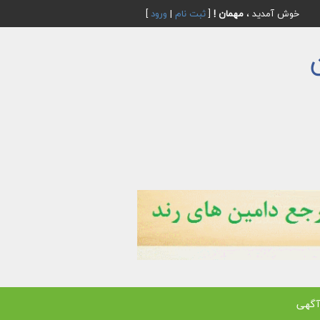
خوش آمدید ،
مهمان !
[
ثبت نام
|
ورود
]
آگهی