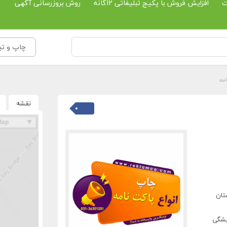
ت
افزایش فروش با پکیج تبلیغاتی 12گانه
روش بروزرسانی آگهی
چاپ و تبل
امه
نقشه
تان
یشگی