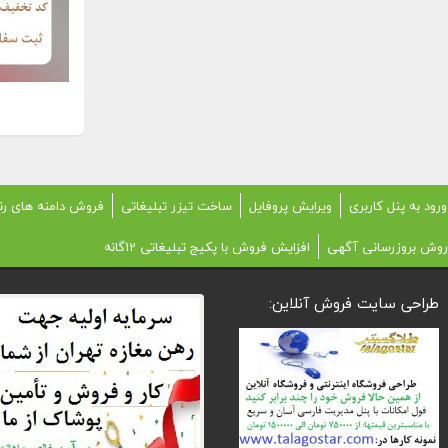
ورود به پنل کاربری
ویرایش پروفایل
ساخت تیزر تبلیغاتی
فروش دامنه های رن
روش بروزرسانی آگهی
افزایش فروش با پکیج تبلیغاتی 12گانه
طراحی سایت فروش آنلاین: