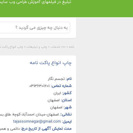
تبلیغ در فیلمهای آموزش طراحی وب سای
خانه
»
»»» خدمات
»
چاپ و تبلیغات
»
چاپ انواع پاکت ن
چاپ انواع پاکت نامه
نام:
تجسم نگار
شماره تماس:
03136301201
کشور:
ایران
استان:
اصفهان
شهر:
اصفهان
نشانی::
اصفهان-میدان احمدآباد-کوچه طاق بس
ایمیل:
tajassomnegar@gmail.com
مدت نمایش آگهی از تاریخ درج:
دائمی و هم