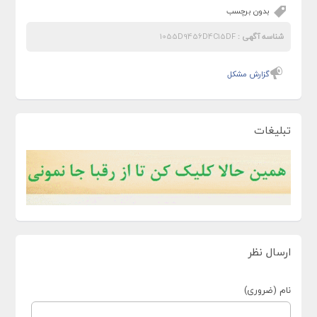
بدون برچسب
شناسه آگهی :
1055D9456D4C15DF
گزارش مشکل
تبلیغات
ارسال نظر
نام (ضروری)