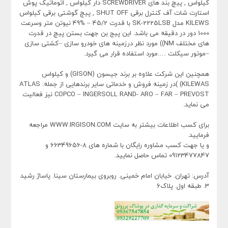
کیلواس , پیچ بند های SCREWDRIVER دار کیلواس , اتوماتیک پوش
استارت شات آف کنترل برقی SHUT OFF , پیچ گوشتی برقی کیلواس
KILEWS مدل SK-2225LSB با قدرت 45/2 – %49 نیوتن متر وسرعت
1000 دور در دقیقه می باشد. این پیج بن جهت بستن پیچ در قدرت
های مختلف NM)) مورد نظر درزمینه های خودرو سازی –کشتی سازی
–موتور سیکلت ….مورد استفاده قرار می گیرد.
همچنین این شرکت علاوه بر برند جیسون (GISON) و کیلواس
KILEWAS) )در زمینه فروش و خدماتی سایر برندهایی از جمله: ATLAS
COPCO – INGERSOLL RAND- ARO – FAR – PREVOST نیز فعالیت
می نماید.
برای کسب اطلاعات بیشتر به سایت WWW.IRGISON.COM مراجعه
فرمایید.
و یا جهت کسب مشاوره رایگان با شماره های 8-66349656 و
09123477847 تماس حاصل نمایید.
آدرس: تهران. خیابان امام خمینی. روبروی بیمارستان سینا. پاساژ رشید
3. طبقه اول. پلاک6