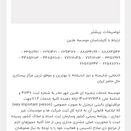
توضیحات بیشتر
ارتباط با کارشناسان موسسه طنین :
88864543 – 88834099 – 22914126 – 22911421 – 33511961 –
33511929 – 77612013 – 77612045 – 44856108 – 44856103 –
66578670 – 66578343
انتخابی شایسته و دور اندیشانه با بهترین و موفق ترین مرکز پرستاری
حال حاضر ایران
موسسه خدمات زنجیره ای طنین مهر مادر به شماره ثبت 41646 و
شناسه ملی 14006769648 ارائه دهنده کلیه خدمات V.I.Pجهت
مراقبتهای بالینی درمنزل به صورت خصوصی (very Important person)
که ابلاغیه قانونی آن به اداره کل ثبت شرکت ها و موسسات غیر
تجاری ، روزنامه رسمی کشور وسازمان ثبت اسناد و املاک کشور رسیده
است با محوریت اصلی مشتری مداری پس از اخذ کلیه مجوزهای لازم
از مراجع ذی صلاح تاسیس و فعالیت خود را با توجه به نیاز هموطنان