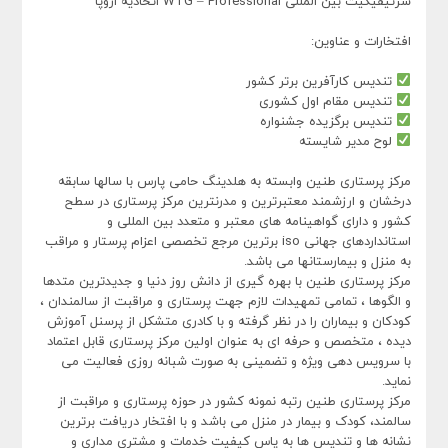
سرتیفیکیت بین المللی WTG – Professional اتحادیه اروپا
افتخارات و عناوین:
تندیس کارآفرین برتر کشور
تندیس مقام اول کشوری
تندیس برگزیده جشنواره
لوح مدیر شایسته
مرکز پرستاری طنین وابسته به هلدینگ حامی پارس با سالها سابقه
درخشان و ارزشمند معتبرترین و مدرنترین مرکز پرستاری در سطح
کشور و دارای گواهینامه های معتبر و متعدد بین المللی و
استانداردهای جهانی iso برترین مرجع تخصصی اعزام پرستار و مراقب
به منزل و بیمارستانها می باشد.
مرکز پرستاری طنین با بهره گیری از دانش روز دنیا و جدیدترین متدها
و الگوها ، تمامی تمهیدات لازم جهت پرستاری و مراقبت از سالمندان ،
کودکان و بیماران را در نظر گرفته و با کادری متشکل از پرسنل آموزش
دیده ، متخصص و حرفه ای به عنوان اولین مرکز پرستاری قابل اعتماد
با سرویس دهی ویژه و تضمینی به صورت شبانه روزی فعالیت می
نماید.
مرکز پرستاری طنین رتبه نمونه کشور در حوزه پرستاری و مراقبت از
سالمند، کودک و بیمار در منزل می باشد و با افتخار دریافت برترین
نشانه ها و تندیس ها به پاس کیفیت خدمات و مشتری مداری و