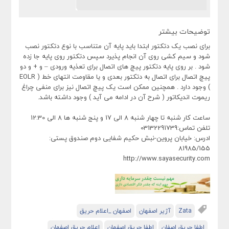
توضیحات بیشتر
برای نصب یک دتکتور ابتدا باید پایه آن متناسب با نوع دتکتور نصب
شود و سیم کشی روی آن انجام پذیرد سپس دتکتور روی پایه جا زده
شود . بر روی پایه دتکتور پیچ های اتصال برای تعذیه ورودی – و + و دو
پیچ اتصال برای اتصال به دتکتور بعدی و یا مقاومت انتهای خط ( EOLR
) وجود دارد . همچنین ممکن است یک پیچ اتصال نیز برای منفی چراغ
ریموت اندیکاتور ( شرح آن در ادامه می آید ) وجود داشته باشد.
ساعت کار شنبه تا چهار شنبه 8 الی 17 و پنج شنبه ها 8 الی 12:30
تلفن تماس:03132291739
ادرس: خیابان پروین-نبش حکیم شفایی دوم صندوق پستی:
81985/155
http://www.sayasecurity.com
Zata
آژیر اصفهان
اصفهان _اعلام حریق
اطفا حریق اصفان
اطفا حریق اصفهان
اعلام حریق اصفهان