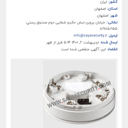
کشور:
ایران
استان:
اصفهان
شهر:
اصفهان
نشانی::
خيابان پروین-نبش حکیم شفایی دوم صندوق پستي:
81985/155
ایمیل:
info@sayasecurity.ir
ارسال شده:
اردیبهشت ۲, ۱۴۰۱ ۵:۱۴ قبل از ظهر
انقضاء:
این آگهی منقضی شده است