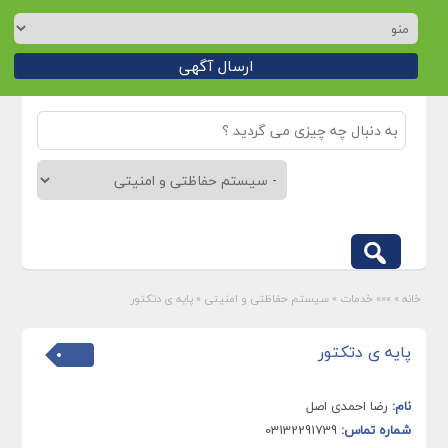
ارسال آگهی
خانه
»
»»» خدمات
»
سیستم حفاظتی و امنیتی
»
پایه ی دتکتور
پایه ی دتکتور
نام:
رضا احمدی اصل
شماره تماس:
03132291739