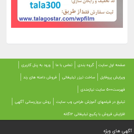
صفحه اول سایت
گروه بندی
تماس با ما
ورود به پنل کاربری
ویرایش پروفایل
ساخت تیزر تبلیغاتی
فروش دامنه های رند
فهرست500 سایت نیازمندی
تبلیغ در فیلمهای آموزش طراحی وب سایت
روش بروزرسانی آگهی
افزایش فروش با پکیج تبلیغاتی 12گانه
آگهی های ویژه