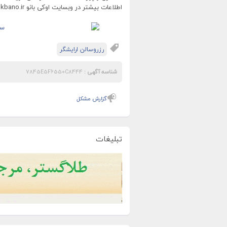
اطلاعات بیشتر در وبسایت اوکی بانو http://okbano.ir
رزروسالن ارایشگر
شناسه آگهی :
7845E5F6550C8444
گزارش مشکل
تبلیغات