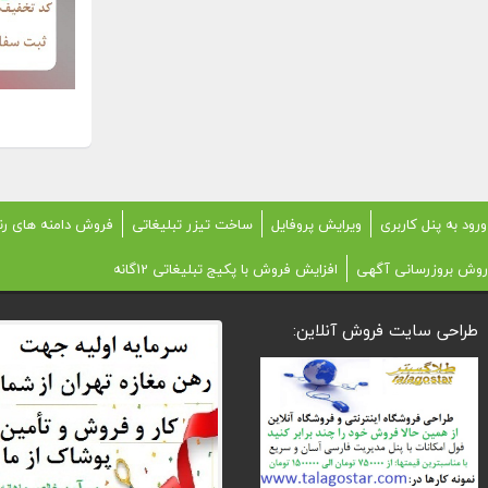
ورود به پنل کاربری
ویرایش پروفایل
ساخت تیزر تبلیغاتی
فروش دامنه های رن
روش بروزرسانی آگهی
افزایش فروش با پکیج تبلیغاتی 12گانه
طراحی سایت فروش آنلاین: