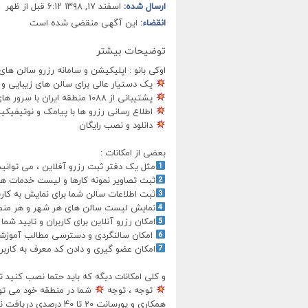
ارسال شده:
اسفند ۱۷, ۱۳۹۸ ۶:۱۲ قبل از ظهر
انقضاء:
این آگهی منقضی شده است
توضیحات بیشتر
اوکی بانو : اپلیکیشن و سامانه رزرو سالن های
یک دستیار عالی برای سالن های زیبایی و
پشتیبانی از 1088 منطقه ایران با سرور های قدرتمند
اطلاع رسانی رزرو ها با پیامک و نوتیفیکی
دانلود و نصب رایگان
بعضی از امکانات :
مثل یک دفتر ثبت رزرو آفلاین ، می توانید ر
ثبت تصاویر نمونه کارها و لیست خدمات هم
ثبت اطلاعات سالن شما برای نمایش به کارب
نمایش لیست سالن های هر شهر و هر منط
امکان رزرو آنلاین برای کاربران و تایید شما
امکان سالنگردی و دسترسی مطالب آموزشی 
امکان عضو گیری و دادن کد معرف به کاربرا
و کلی امکانات دیگه که باید حتما نصب کنید 
توجه ، توجه
شما در منطقه خود می توان
همکاری و پورسانت 20 تا 40 درصدی دریافت نمایید