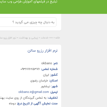
تبلیغ در فیلمهای آموزش طراحی وب سای
خانه
»
»»» خدمات
»
زیبایی و بهداشت
»
نرم افزار رزرو سا
نرم افزار رزرو سالن
نام:
okbano
شماره تماس:
09367625376
کشور:
ایران
استان:
خراسان رضوی
شهر:
نیشابور
ایمیل:
okbano.ir@gmail.com
تخفیف:
به تماس گیرندگان از روی سایت بهتر
مدت نمایش آگهی از تاریخ درج:
دوماه