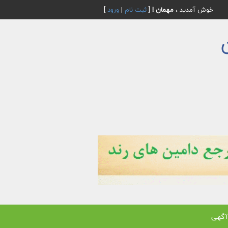
خوش آمدید ،
مهمان !
[
ثبت نام
|
ورود
]
آگهی