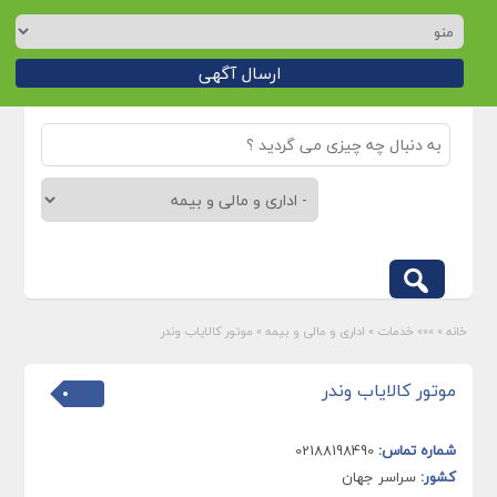
ارسال آگهی
خانه
»
»»» خدمات
»
اداری و مالی و بیمه
»
موتور کالایاب وندر
موتور کالایاب وندر
شماره تماس:
02188198490
کشور:
سراسر جهان