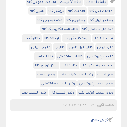
metadata کالا
Vendor لیست
اطلاعات عمومی کالا
اطلاعات فنی کالا
اطلاعات کالا
بروشور کالا
تامین کالا
جستجو ایران کد
جستجوی کالا
داده توصیفی کالا
داده های نامتقارن کالا
شناسنامه الکترونیک کالا
شناسنامه کالا
عرضه کنندگان کالا
فراداده کالا
کاتالوگ کالا
کالای ایرانی
کالای قابل تامین
کالایاب
کالایاب ایرانی
کالایاب پتروشیمی
کالایاب ساختمانی
کالایاب نفت
لیست فروشندگان کالا
متادیتا کالا
مراکز توزیع کالا
وندر لیست
وندر لیست شرکت نفت
وندور لیست
وندور لیست پتروشیمی
وندور لیست ساختمانی
وندور لیست شرکت نفت
وندور لیست گاز
وندور لیست نفت
شناسه آگهی :
9045CD43BE88DB64
گزارش مشکل