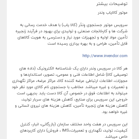
توضیحات بیشتر
موتور کالایاب وندر
سرویس موتور جستجوی وِندُر (کالا یاب) با هدف خدمت رسانی به
شرکت ها و کارخانجات صنعتی و تولیدی برای بهبود در فرآیند زنجیره
تأمین مواد اولیه و تجهیزات مورد نیاز و دسترسی به هویت کالاهای
قابل تأمین، طراحی و به بهره برداری رسیده است
http://www.irvendor.com
هر کالا در سرویس وندر دارای یک شناسنامه الکترونیک (داده های
توصیفی کالا) شامل اطلاعات فنی و عمومی، تصویر، استانداردها و
مجوزات، اطلاعات ارتباطی عرضه کننده کالا، مراکز عرضه، مراکز نگهداری
و تعمیرات و غیره میباشد. مخاطب با جستجوی نام کالای مورد نظر خود
میتواند به اطلاعات فوق در خصوص آن کالا دست یابد. بدیهی است
خروجی این سرویس برای صنایع، کاهش هزینه های سربار تولید،
کاهش هزینه های زنجیره تآمین، کاهش هزینه های نیروی انسانی و
غیره خواهد بود.
این سرویس در هفت واحد مختلف سازمان (بازرگانی، انبار، کنترل
کیفیت، تولید، نگهداری و تعمیرات،
IMS
، فروش) دارای کاربردهای
خاص میباشد.