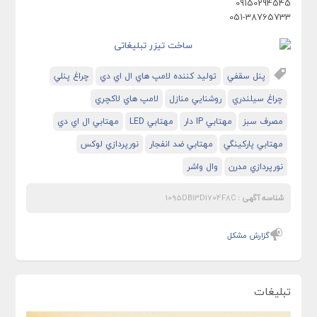
09150294545
051-38765733
پنل سقفي
توليد كننده لامپ هاي ال اي دي
چراغ پنلي
چراغ سيلندري
روشنايي منازل
لامپ هاي لاكچري
مصرف سبز
مهتابي IP دار
مهتابي LED
مهتابي ال اي دي
مهتابي پاركينگي
مهتابي ضد انفجار
نورپردازي لوكس
نورپردازي مدرن
وال واشر
شناسه آگهی :
1095DB13D1704F8C
گزارش مشکل
تبلیغات