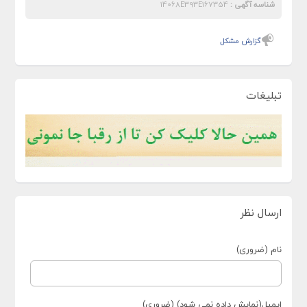
شناسه آگهی :
14068E393E167354
گزارش مشکل
تبلیغات
ارسال نظر
نام (ضروری)
ایمیل(نمایش داده نمی شود) (ضروری)