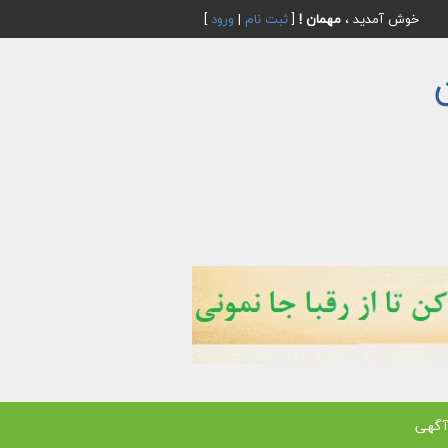
خوش آمدید ،
مهمان !
[
ثبت نام
|
ورود
]
آگهی