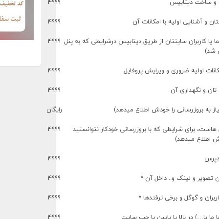
 و ساخت دیتابیس
4999
ن و آشنایی اولیه با امکانات آن
4999
ما یا کاربران سایتتان از طریق دیتابیس درشرایطی که به پنل
4999
 شد)
نات اولیه ضروری و ویرایش پروفایل
4999
ان و نگهداری آن
4999
از به بروزرسانی را خودش اطلاع میدهد)
رایگان
است، برای شرایطی که با بروزرسانی خودکار نتوانستید
4999
دش اطلاع میدهد)
دپرس
4999
تصویر و لینک و.. داخل آن *
4999
ان و گوگل و برخی ترفندها *
4999
 یا…) در بالا یا پایین یا چپ سایت
4999