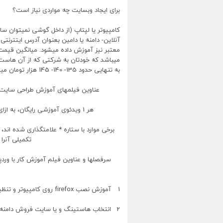
برای ایجاد وبسایت چه مواردی نیاز است؟
کامپیوتر یا لپتاپ (از داخل گوشی نمیتوان 
آنلاین- دامنه یا دامین بعنوان آدرس ایتترن
به تنهایی حدود 135- 140- 145 هزار تومان میباشد
عناوین فیلمهای آموزش طراحی سایت را
هر 1 ویدئوی آموزشی رایگان، به ازای حداقل سفارش 5 ویدئوی آموزشی اصلی میباشد
برخی موارد با ستاره * علامتگذاری شده اند،
تکمیلی آنرا 
سرفصلها و عناوین فیلم آموزش کار با ور
1
آموزش نصب
firefox
روی کامپیوتر و تنظ
2
انتخاب هاستینگ و یا سایت فروش دامنه و