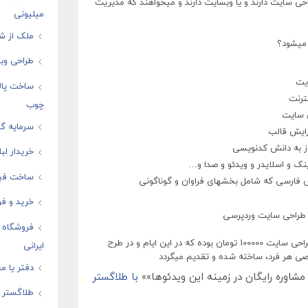
حی سایت دارند و یا وبسایت دارند و میخواهند که مدیریت
میلیونی
ملک از شم
 میشود؟
طراحی وبس
یت
ساخت پال
نترنت
چوب
ی سایت
سرمایه گذ
ایش قالب
 به دانش کدنویسی
خریدار لب
ک و اسلایدر و ویدئو و صدا و…
ساخت فیل
 فارسی که شامل بخشهای فراوان و گوناگونی
خرید و فر
ش طراحی سایت وردپرسی
فروشگاه ا
قیمت اصلی هر قسمت از فیلمهای آموزش طراحی سایت 100000 تومان بوده که در این ایام و در طرح
ایرانی
دفتر یا مغ
شاوره رایگان در زمینه این ویدئوها»»
با طلاگستر
طلاگستر ف