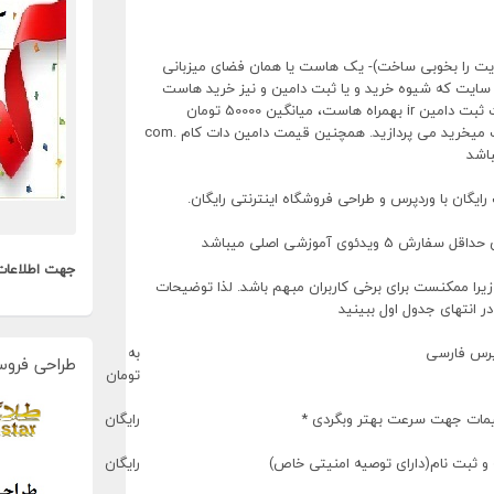
سایت را بخوبی ساخت)- یک هاست یا همان فضای میزبانی
تی سایت که شیوه خرید و یا ثبت دامین و نیز خرید هاست
معتبر نیز آموزش داده میشود. میانگین قیمت ثبت دامین ir بهمراه هاست، میانگین 50000 تومان
میباشد که خودتان به شرکتی که از آن هاست میخرید می پردازید. همچنین قیمت دامین دات کام .com
یگان با وردپرس و طراحی فروشگاه اینترنتی رایگان.
جهت اطلاعات
 زیرا ممکنست برای برخی کاربران مبهم باشد. لذا توضیحات
در انتهای جدول اول ببینید
دپرس فارسی
به
طراحی فروس
تومان
یمات جهت سرعت بهتر وبگردی *
رایگان
 ثبت نام(دارای توصیه امنیتی خاص)
رایگان