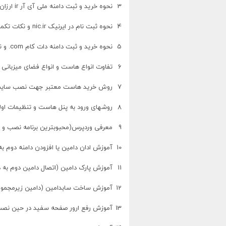
3
نحوه خرید و ثبت دامنه ملی آی آر
ir
ارزان 
4
نحوه ثبت نام در ایرنیک
nic.ir
و نکات تکمی
5
نحوه خرید و ثبت دامنه دات کام
.com
و ن
6
تفاوت انواع هاست و انواع فضای میزبانی س
7
روش خرید هاست معتبر جهت نصب سایت
8
روشهای ورود به پنل هاست و تنظیمات اول
9
معرفی وردپرس(محبوبترین برنامه نصب و ای
10
آموزش ادان دامین یا افزودن دامنه دوم ب
11
آموزش پارک دامین (اتصال دامین دوم به د
12
آموزش ساخت سابدامین (دامین زیرمجموعه
13
آموزش رفع ارور صفحه سفید در حین نصب و 