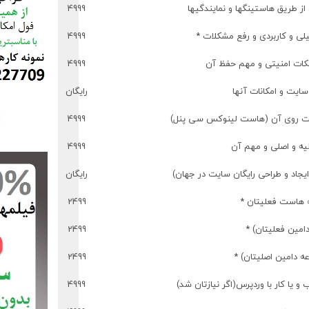
از طریق هاستینگها و نمایندگیها
4999
لی و کاربردی و رفع مشکلات *
4999
کات امنیتی و مهم حفظ آن
4999
ایت و امکانات آنها
رایگان
 روی آن (هاست لینوکس سی پنل)
4999
یه و اصلی و مهم آن
4999
جاد و طراحی رایگان سایت در جهان)
رایگان
ه هاست فعلیتان *
2499
امین فعلیتان) *
2499
 دامین اصلیتان) *
2499
یا کار با وردپرس(اگر نیازتان شد)
4999