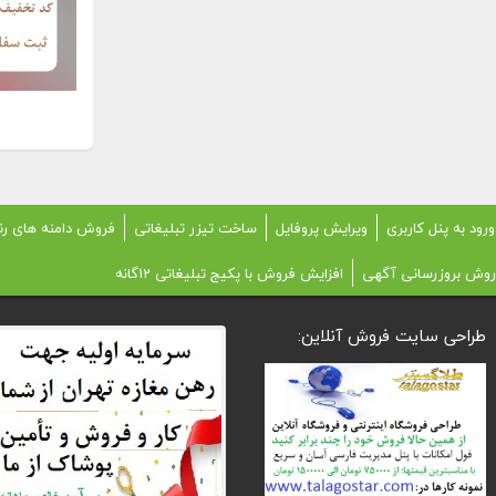
ورود به پنل کاربری
ویرایش پروفایل
ساخت تیزر تبلیغاتی
فروش دامنه های رن
روش بروزرسانی آگهی
افزایش فروش با پکیج تبلیغاتی 12گانه
طراحی سایت فروش آنلاین: