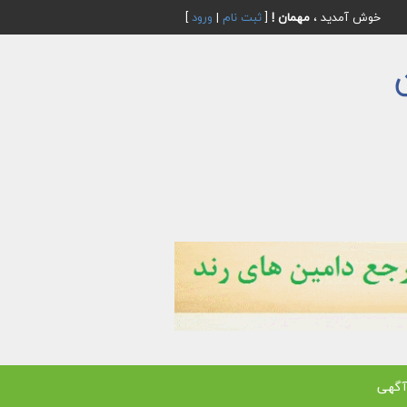
خوش آمدید ،
مهمان !
[
ثبت نام
|
ورود
]
آگهی