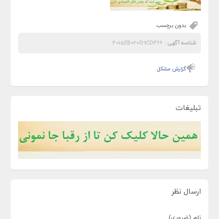
بدون برچسب
شناسه آگهی :
4015EB020D9CD466
گزارش مشکل
تبلیغات
ارسال نظر
نام (ضروری)