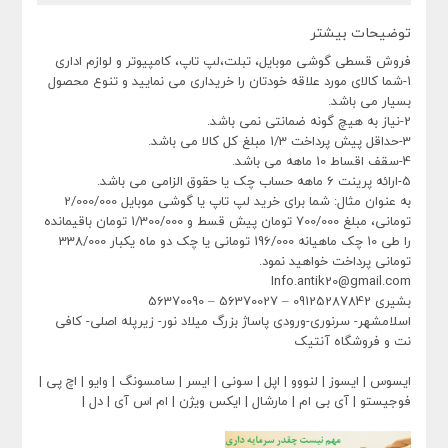
توضیحات بیشتر
فروش قسطی گوشی موبایل، تبلت،لپ تاپ، کامپیوتر و لوازم اداری
1-شما کالای مورد علاقه خودتان را خریداری می نمایید و تنوع محصول
بسیار می باشد.
2-نیاز به هیچ گونه ضمانتی نمی باشد.
3-حداقل پیش پرداخت 1/3 مبلغ کل کالا می باشد.
4-سقف اقساط 10 ماهه می باشد.
5-ارائه پرینت 6 ماهه حساب چک یا حقوق الزامی می باشد.
به عنوان مثال: شما برای خرید لپ تاپ یا گوشی موبایل 2/000/000
تومانی، مبلغ 700/000 تومان پیش قسط و 1/300/000 تومان باقیمانده
را طی 10 چک ماهیانه 196/000 تومانی یا چک دو ماه یکبار 338/000
تومانی پرداخت خواهید نمود.
Info.antik20@gmail.com
بشیری 09125287842 – 56370027 – 56370090
اسلامشهر- سرنوری-ورودی پاساژ بزرگ میلاد نور- زیرپله اصلی- کافی
نت و فروشگاه آنتیک
ایسوس | ایسوز | لنووو | اپل | سونی | ایسر | سامسونگ | وایو | اچ پی |
فوجیستو | آی بی ام | مارشال | ایکس ویژن | ام اس آی | دل |