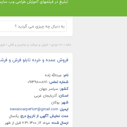
تبلیغ در فیلمهای آموزش طراحی وب سای
خانه
»
»»» لوازم
»
فرش و موکت و جاجیم و قالی
»
فروش
فروش عمده و خرده تابلو فرش و فرش
نام:
عبدالله زاده
شماره تماس:
09149800871
کشور:
سراسر جهان
استان:
آذربایجان غربی
شهر:
بوکان
ایمیل:
iraniancarpet983@gmail.com
مدت نمایش آگهی از تاریخ درج:
یکسال
ارسال شده:
مرداد ۱۲, ۱۴۰۰ ۶:۴۱ قبل از ظهر