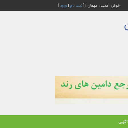
خوش آمدید ،
مهمان !
[
ثبت نام
|
ورود
]
آگهی