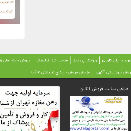
ورود به پنل کاربری
ویرایش پروفایل
ساخت تیزر تبلیغاتی
فروش دامنه های رن
روش بروزرسانی آگهی
افزایش فروش با پکیج تبلیغاتی 12گانه
طراحی سایت فروش آنلاین: