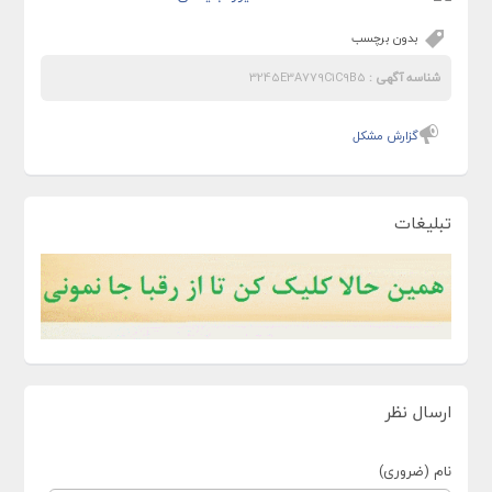
بدون برچسب
شناسه آگهی :
3245E3A779C1C9B5
گزارش مشکل
تبلیغات
ارسال نظر
نام (ضروری)