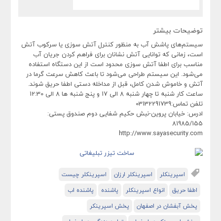
توضیحات بیشتر
سیستم‌های پاشش آب به منظور کنترل آتش سوزی یا سرکوب آتش
است، زمانی که توانایی آتش نشانان برای فراهم کردن جریان آب
مناسب برای اطفا آتش سوزی محدود است از این دستگاه استفاده
می‌شود. این سیستم طراحی می‌شود تا باعث کاهش سرعت گرما در
آتش و خاموش شدن کامل، قبل از مداخله دستی اطفا حریق شوند.
ساعت کار شنبه تا چهار شنبه 8 الی 17 و پنج شنبه ها 8 الی 12:30
تلفن تماس:03132291739
ادرس: خیابان پروین-نبش حکیم شفایی دوم صندوق پستی:
81985/155
http://www.sayasecurity.com
اسپرینکلر
اسپرینکلر ارزان
اسپرینکلر چیست
اطفا حریق
انواع اسپرینکلر
پاشنده
پاشنده اب
پخش آبفشان در اصفهان
پخش اسپرینکر