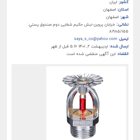
کشور:
ایران
استان:
اصفهان
شهر:
اصفهان
نشانی::
خيابان پروین-نبش حکیم شفایی دوم صندوق پستي:
81985/155
ایمیل:
saya_s_co@yahoo.com
ارسال شده:
اردیبهشت ۲, ۱۴۰۱ ۵:۱۶ قبل از ظهر
انقضاء:
این آگهی منقضی شده است