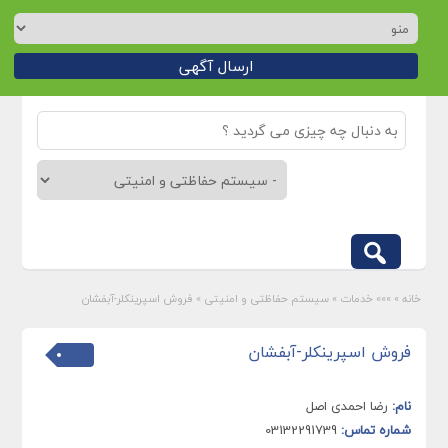
ارسال آگهی
خانه
»
»»» خدمات
»
سیستم حفاظتی و امنیتی
»
فروش اسپرینکلر-آبفشان
فروش اسپرینکلر-آبفشان
نام:
رضا احمدی اصل
شماره تماس:
03132291739