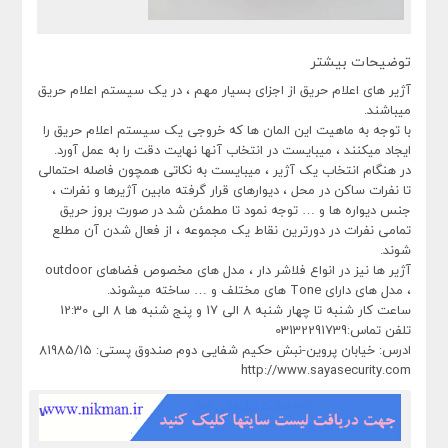
توضیحات بیشتر
آژیر های اعلام حریق از اجزای بسیار مهم ، در یک سیستم اعلام حریق
میباشند.
با توجه به ماهیت این المان ها که خروجی یک سیستم اعلام حریق را
ایجاد میکنند ، میبایست در انتخاب آنها نهایت دقت را به عمل آورد.
در هنگام انتخاب یک آژیر ، میبایست به نکاتی همچون فاصله احتمالی
تا نفرات ساکن در محل ، دیوارهای قرار گرفته مابین آژیرها و نفرات ،
جنس دیواره ها و … توجه نمود تا مطمئن شد در صورت بروز حریق
تمامی نفرات در دورترین نقاط یک مجموعه ، از فعال شدن آن مطلع
شوند.
آژیر ها نیز در انواع فلاشر دار ، مدل های مخصوص فضاهای outdoor
، مدل های دارای Tone های مختلف و … ساخته میشوند.
ساعت کار شنبه تا چهار شنبه 8 الی 17 و پنج شنبه ها 8 الی 12:30
تلفن تماس:03132291739
ادرس: خیابان پروین-نبش حکیم شفایی دوم صندوق پستی: 81985/15
http://www.sayasecurity.com