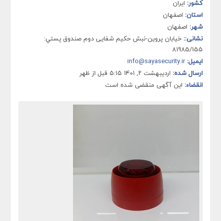
کشور:
ایران
استان:
اصفهان
شهر:
اصفهان
نشانی::
خيابان پروین-نبش حکیم شفایی دوم صندوق پستي:
81985/155
ایمیل:
info@sayasecurity.ir
ارسال شده:
اردیبهشت ۲, ۱۴۰۱ ۵:۱۵ قبل از ظهر
انقضاء:
این آگهی منقضی شده است