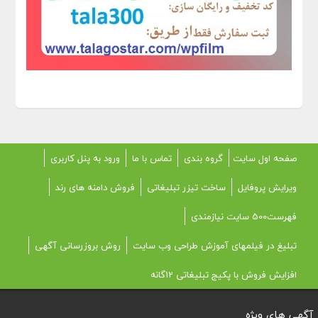
صفحه اول سایت
گروه بندی
تماس با ما
ورود به پنل کاربری
ویرایش پروفایل
ساخت تیزر تبلیغاتی
فروش دامنه های رند
فهرست500 سایت نیازمندی
تبلیغ در فیلمهای آموزش طراحی وب سایت
روش بروزرسانی آگهی
افزایش فروش با پکیج تبلیغاتی 12گانه
آگهی های ویژه