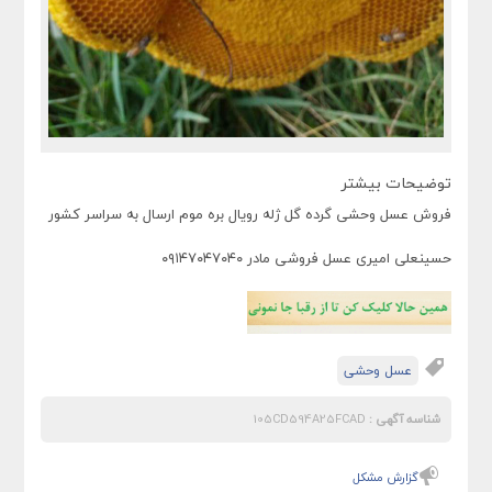
توضیحات بیشتر
فروش عسل وحشی گرده گل ژله رویال بره موم ارسال به سراسر کشور
حسینعلی امیری عسل فروشی مادر ۰۹۱۴۷۰۴۷۰۴۰
عسل وحشی
شناسه آگهی :
105CD594A25FCAD
گزارش مشکل