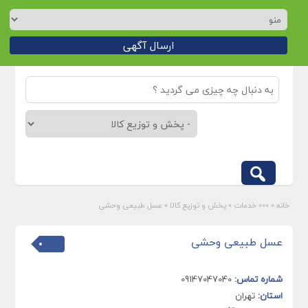
ارسال آگهی
خانه
»
»»» خدمات
»
پخش و توزیع کالا
»
عسل طبیعی وحشی
عسل طبیعی وحشی
شماره تماس:
09147047040
استان:
تهران