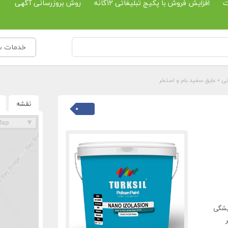
ت
افزایش فروش با پکیج تبلیغاتی 12گانه
روش بروزرسانی آگهی
خدمات ساخ
نی
»
عایق سفید بام و استخر
نقشه
یشگی