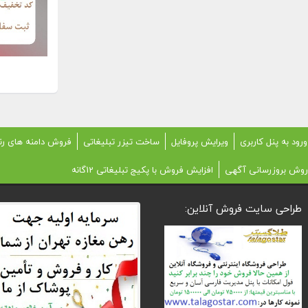
ورود به پنل کاربری
ویرایش پروفایل
ساخت تیزر تبلیغاتی
فروش دامنه های رن
روش بروزرسانی آگهی
افزایش فروش با پکیج تبلیغاتی 12گانه
طراحی سایت فروش آنلاین: