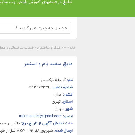
تبلیغ در فیلمهای آموزش طراحی وب سای
خانه
»
»»» املاک و ساختمان
»
خدمات ساختمانی و عمرا
عایق سفید بام و استخر
نام:
کارخانه ترکسیل
شماره تماس:
0443272334
کشور:
ایران
استان:
تهران
شهر:
تهران
ایمیل:
turksil.sales@gmail.com
مدت نمایش آگهی از تاریخ درج:
دائمی و هم
ارسال شده:
شهریور ۱۸, ۱۳۹۹ ۸:۵۷ قبل از ظهر