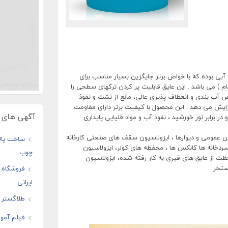
ی بوده که با خواص برتر جایگزین بسیار مناسب برای
ام ) می باشد . این عایق قابلیت پر کردن ترکهای سطحی را
آب بندی و انعطاف پذیری عالی، مانع از نشت و نفوذ
زایش می دهد . این محصول با کیفیت برتر دارای مقاومت
آگهی های و
 برابر نور خورشید ، نفوذ آب و مواد قلیایی پایداری
کن عمومی و دیوارها ، ایزولاسیون سقف های صنعتی کارخانه
ساخت پال
ی سردخانه ها کانکس ها ، محفظه های کولر، ایزولاسیون
چوب
ظت از عایق های قیری به کار رفته شده، ایزولاسیون
ستخر
فروشگاه ا
ایرانی
طلاگستر ف
فیلم آموز