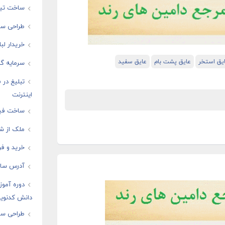
ساخت تیز
طراحی سای
خریدار لب
یق استخر
عایق پشت بام
عایق سفید
سرمایه گذ
تبلیغ در
اینترنت
ساخت فیل
ملک از شم
خرید و فر
آدرس سایت
دوره آموز
دانش کدنوی
طراحی سا