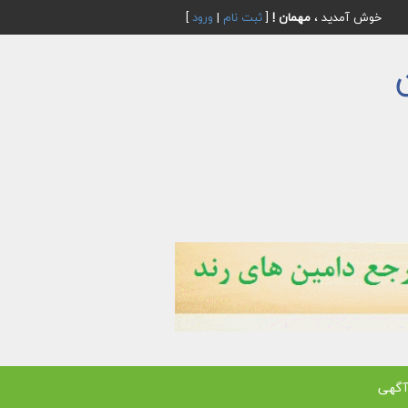
خوش آمدید ،
مهمان !
[
ثبت نام
|
ورود
]
آگهی