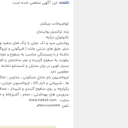
انقضاء:
این آگهی منقضی شده است
توضیحات بیشتر
برند ترکسیل پولیسان
تکنولوژی ترکیه
پوششی سرد و تک جزئی با رنگ های سفید و آب
سایر عایق های سنتی مانند ( قیرگونی و ایزوگ
داشته و با چسبندگی مناسب به سطوح و خواص 
رطوبت به سطوح گردیده و عمر ساختمان را اف
بسیار خوبی در برابر سایش و شستشو داشته و در
مطلوبی دارد .
ایزولاسیون بام منازل مسکونی ، مدارس ، اما
ها ، شیروانی و انبار کالا ، ایزولاسیون حرارت
یکپارچه بر روی سطوح گنبدی و شیبدار ، محاف
سرویس های بهداشتی ، حمام ، آشپزخانه و ا
سایت : www.turksil.com
تلفن 04432723344