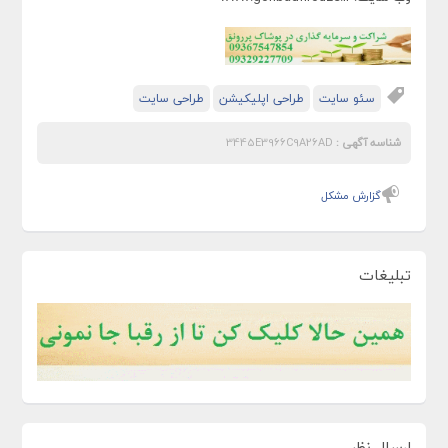
سئو سایت
طراحی اپلیکیشن
طراحی سایت
شناسه آگهی :
3445E3966C9A26AD
گزارش مشکل
تبلیغات
ارسال نظر