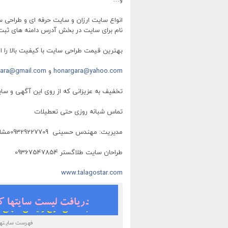
انواع سایت ارزان و سایت حرفه ای و طراحی س
نام برای سایت در بخش آدرس دامنه های ثبت ش
بهترین قیمت طراحی سایت با کیفیت بالا را از
honargara@yahoo.com
و
gara@gmail.com
تخفیف به عزیزانی که از روی این آگهی و سا
تماس شبانه روزی حتی تعطیلات
مدیریت: مهندس حسینی
09329227709
مشاو
طراحان سایت طلاگستر 09367547854
www.talagostar.com
فهرست سایتهای