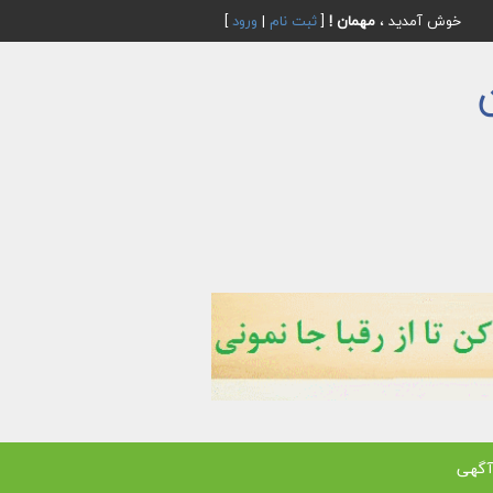
خوش آمدید ،
مهمان !
[
ثبت نام
|
ورود
]
آگهی