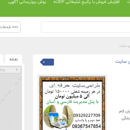
ت
افزایش فروش با پکیج تبلیغاتی 12گانه
روش بروزرسانی آگهی
»»» خدمات
ای سایت
نقشه
ی سایت
ان.کام
یشگی