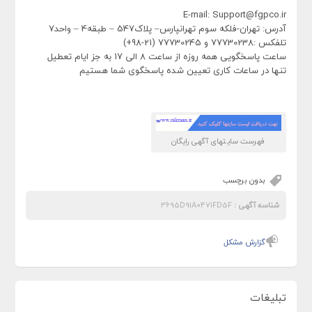
E-mail: Support@fgpco.ir
آدرس: تهران-فلکه سوم تهرانپارس– پلاک547 – طبقه4 – واحد7
تلفکس :77730238 و 77730245 (21-98+)
ساعت پاسخگویی همه روزه از ساعت 8 الی 17 به جز ایام تعطیل
تنها در ساعات کاری تعیین شده پاسخگوی شما هستیم
فهرست سایتهای آگهی رایگان
بدون برچسب
شناسه آگهی :
3695D91A0471FD5F
گزارش مشکل
تبلیغات