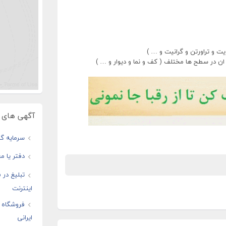
ت و تراورتن و گرانیت و … )
 ان در سطح ها مختلف ( کف و نما و دیوار و … )
آگهی های و
سرمایه گذ
دفتر یا مغ
تبلیغ در
اینترنت
فروشگاه ا
ایرانی