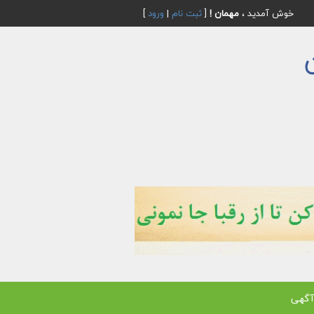
خوش آمدید ،
مهمان !
[
ثبت نام
|
ورود
]
آگهی