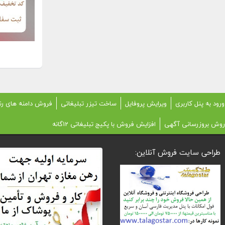
ورود به پنل کاربری
ویرایش پروفایل
ساخت تیزر تبلیغاتی
فروش دامنه های رن
روش بروزرسانی آگهی
افزایش فروش با پکیج تبلیغاتی 12گانه
طراحی سایت فروش آنلاین: