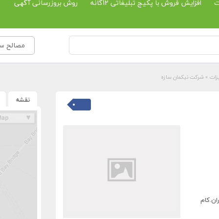
ت
افزایش فروش با پکیج تبلیغاتی 12گانه
روش بروزرسانی آگهی
مصالح ساخ
زات
»
شرکت نیکمان سازه
نقشه
ان.کام