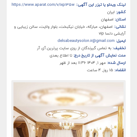
لینک ویدئو یا تیزر این آگهی::
https://www.aparat.com/v/ixp135w
کشور:
ایران
استان:
اصفهان
نشانی::
اصفهان، مبارکه، خیابان نیکبخت، بلوار ولایت، سالن زیبایی و
آرایشی دلسا vip
ایمیل:
delsabeautysolon.ir@gmail.com
تخفیف:
به تماس گیرندگان از روی سایت پرترین.آی آر
مدت نمایش آگهی از تاریخ درج:
تا اطلاع بعدی
ارسال شده:
مهر ۱, ۱۴۰۴ ۱۱:۳۶ بعد از ظهر
انقضاء:
15 روز, 4 ساعت