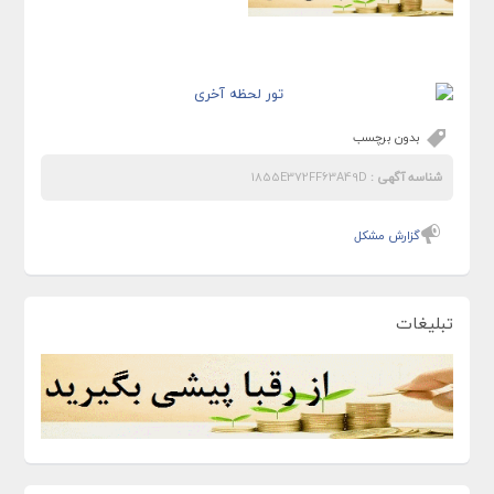
بدون برچسب
شناسه آگهی :
1855E372FF63A49D
گزارش مشکل
تبلیغات