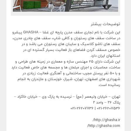
توضیحات بیشتر
این شرکت با نام تجاری سقف مدرن پارچه ای غشا – GHASHA پیشرو
در ساخت سقف های رستوران و کافی شاپ، سقف های چادری مدرن،
سقف های تاشو کلاسیک و سایبان های رستوران می باشد و در
خصوص مسقف کردن فضاهای باز فعالیت بسیار گسترده ای در
استانهای ایران دارد.
این شرکت دارای 25 مهندس سازه و معماری در زمینه های طراحی و
ساخت، محاسبات و اجرای مبلمان ها و مجسمه های خاص فعالیت دارد
و با 50 نفر پرسنل مجرب ساختمانی و آهنگری فعالیت زیادی در
شهرداری های اصفهان، تهران، شیراز، خوزستان و مازندران به انجام
رسانیده است.
تهران – خیابان ولیعصر (عج) – نرسیده به پارک وی – خیابان خاکزاد –
پلاک ۲۶ – واحد ۲
021-26207536 | 021-26207736
http://ghasha.ir/
http://ghasha.com/