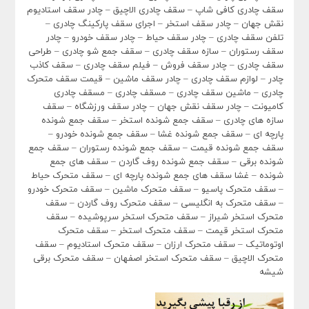
سقف چادری کافی شاپ – سقف چادری الاچیق – چادر سقف استادیوم
نقش جهان – چادر سقف استخر – اجرای سقف پارکینگ چادری –
تلفن سقف چادری – چادر سقف حیاط – چادر سقف خودرو – چادر
سقف رستوران – سازه سقف چادری – سقف جمع شو چادری – طراحی
سقف چادری – چادر سقف فروش – فیلم سقف چادری – سقف کاذب
چادر – لوازم سقف چادری – چادر سقف ماشین – قیمت سقف متحرک
چادری – ماشین سقف چادری – مسقف چادری – مسقف چادری
کامیونت – چادر سقف نقش جهان – چادر سقف ورزشگاه – سقف
سازه های چادری – سقف جمع شونده استخر – سقف جمع شونده
پارچه ای – سقف جمع شونده غشا – سقف جمع شونده خودرو –
سقف جمع شونده قیمت – سقف جمع شونده رستوران – سقف جمع
شونده برقی – سقف جمع شونده روف گاردن – سقف های جمع
شونده – غشا سقف های جمع شونده پارچه ای – سقف متحرک حیاط
– سقف متحرک پاسیو – سقف متحرک ماشین – سقف متحرک خودرو
– سقف متحرک به انگلیسی – سقف متحرک روف گاردن – سقف
متحرک استخر شیراز – سقف متحرک استخر سرپوشیده – سقف
متحرک استخر قیمت – سقف متحرک استخر – سقف متحرک
اوتوماتیک – سقف متحرک ارزان – سقف متحرک استادیوم – سقف
متحرک الاچیق – سقف متحرک استخر اصفهان – سقف متحرک برقی
شیشه