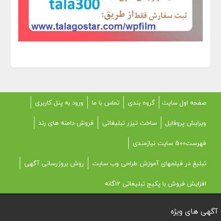
صفحه اول سایت
گروه بندی
تماس با ما
ورود به پنل کاربری
ویرایش پروفایل
ساخت تیزر تبلیغاتی
فروش دامنه های رند
فهرست500 سایت نیازمندی
تبلیغ در فیلمهای آموزش طراحی وب سایت
روش بروزرسانی آگهی
افزایش فروش با پکیج تبلیغاتی 12گانه
آگهی های ویژه