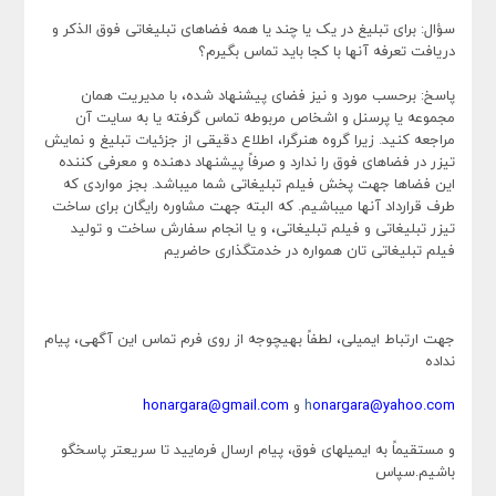
سؤال: برای تبلیغ در یک یا چند یا همه فضاهای تبلیغاتی فوق الذکر و
دریافت تعرفه آنها با کجا باید تماس بگیرم؟
پاسخ: برحسب مورد و نیز فضای پیشنهاد شده، با مدیریت همان
مجموعه یا پرسنل و اشخاص مربوطه تماس گرفته یا به سایت آن
مراجعه کنید. زیرا گروه هنرگرا، اطلاع دقیقی از جزئیات تبلیغ و نمایش
تیزر در فضاهای فوق را ندارد و صرفاً پیشنهاد دهنده و معرفی کننده
این فضاها جهت پخش فیلم تبلیغاتی شما میباشد. بجز مواردی که
طرف قرارداد آنها میباشیم. که البته جهت مشاوره رایگان برای ساخت
تیزر تبلیغاتی و فیلم تبلیغاتی، و یا انجام سفارش ساخت و تولید
فیلم تبلیغاتی تان همواره در خدمتگذاری حاضریم
جهت ارتباط ایمیلی، لطفاً بهیچوجه از روی فرم تماس این آگهی، پیام
نداده
onargara@yahoo.com
h
و
honargara@gmail.com
و مستقیماً به ایمیلهای فوق، پیام ارسال فرمایید تا سریعتر پاسخگو
باشیم.سپاس