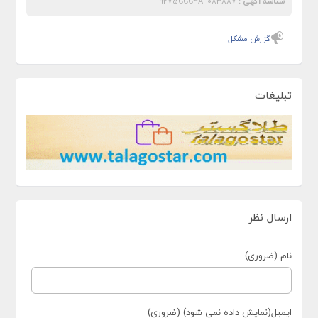
شناسه آگهی :
9275CCC3AF083887
گزارش مشکل
تبلیغات
ارسال نظر
نام (ضروری)
ایمیل(نمایش داده نمی شود) (ضروری)