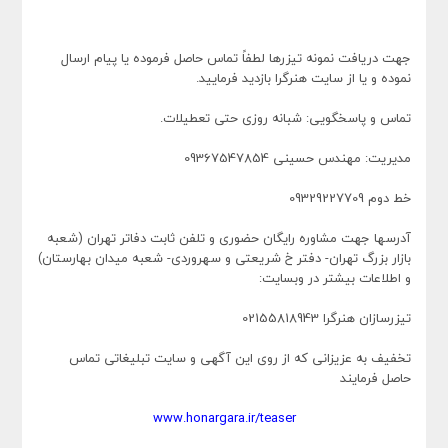
جهت دریافت نمونه تیزرها لطفاً تماس حاصل فرموده یا پیام ارسال
نموده و یا از سایت هنرگرا بازدید فرمایید.
تماس و پاسخگویی: شبانه روزی حتی تعطیلات.
مدیریت: مهندس حسینی 09367547854
خط دوم 09329227709
آدرسها جهت مشاوره رایگان حضوری و تلفن ثابت دفاتر تهران (شعبه
بازار بزرگ تهران- دفتر خ شریعتی و سهروردی- شعبه میدان بهارستان)
و اطلاعات بیشتر در وبسایت:
تیزرسازان هنرگرا 02155818943
تخفیف به عزیزانی که از روی این آگهی و سایت تبلیغاتی تماس
حاصل فرمایند
www.honargara.ir/teaser