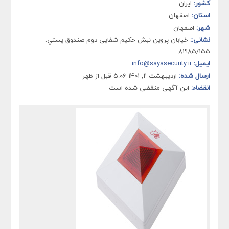
کشور:
ایران
استان:
اصفهان
شهر:
اصفهان
نشانی::
خيابان پروین-نبش حکیم شفایی دوم صندوق پستي:
81985/155
ایمیل:
info@sayasecurity.ir
ارسال شده:
اردیبهشت ۲, ۱۴۰۱ ۵:۰۶ قبل از ظهر
انقضاء:
این آگهی منقضی شده است