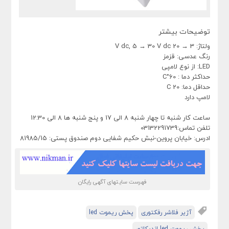
توضیحات بیشتر
ولتاژ: 3 → 20 V dc, 5 → 30 V dc
رنگ عدسی: قزمز
LED: از نوع لامپی
حداکثر دما : 60°C
حداقل دما: 20 C
لامپ دارد
ساعت کار شنبه تا چهار شنبه 8 الی 17 و پنج شنبه ها 8 الی 12:30
تلفن تماس:03132291739
ادرس: خیابان پروین-نبش حکیم شفایی دوم صندوق پستی: 81985/15
فهرست سایتهای آگهی رایگان
آژیر فلاشر رفکتوری
پخش ریموت led
پخش ریموت led اندیکاتور