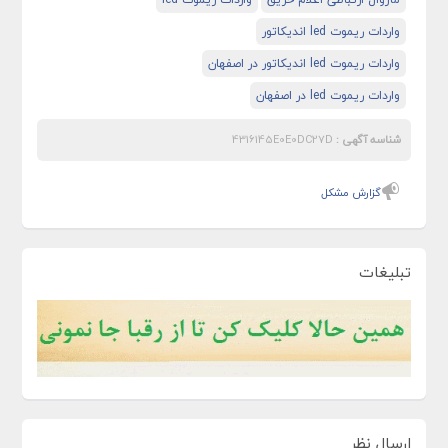
واردات ریموت led اندیکاتور
واردات ریموت led اندیکاتور در اصفهان
واردات ریموت led در اصفهان
شناسه آگهی :
4316145E0E0DC27D
گزارش مشکل
تبلیغات
ارسال نظر