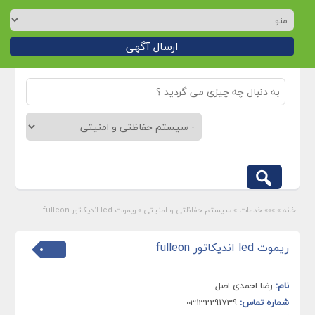
ارسال آگهی
خانه
»
»»» خدمات
»
سیستم حفاظتی و امنیتی
»
ریموت led اندیکاتور fulleon
ریموت led اندیکاتور fulleon
نام:
رضا احمدی اصل
شماره تماس:
03132291739