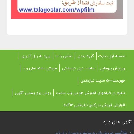
صفحه اول سایت
گروه بندی
تماس با ما
ورود به پنل کاربری
ویرایش پروفایل
ساخت تیزر تبلیغاتی
فروش دامنه های رند
فهرست500 سایت نیازمندی
تبلیغ در فیلمهای آموزش طراحی وب سایت
روش بروزرسانی آگهی
افزایش فروش با پکیج تبلیغاتی 12گانه
آگهی های ویژه
طلاگستر فروش نام رند سایتها و دامین ارزان ناب