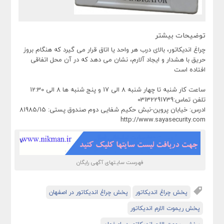
توضیحات بیشتر
چراغ اندیکاتور، بالای درب هر واحد یا اتاق قرار می گیرد که هنگام بروز
حریق با هشدار و ایجاد آلارم، نشان می دهد که در آن محل اتفاقی
افتاده است
ساعت کار شنبه تا چهار شنبه 8 الی 17 و پنج شنبه ها 8 الی 12:30
تلفن تماس:03132291739
ادرس: خیابان پروین-نبش حکیم شفایی دوم صندوق پستی: 81985/15
http://www.sayasecurity.com
فهرست سایتهای آگهی رایگان
پخش چراغ اندیکاتور
پخش چراغ اندیکاتور در اصفهان
پخش ریموت الارم اندیکاتور