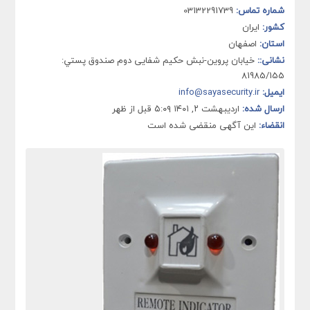
شماره تماس:
03132291739
کشور:
ایران
استان:
اصفهان
نشانی::
خيابان پروین-نبش حکیم شفایی دوم صندوق پستي:
81985/155
ایمیل:
info@sayasecurity.ir
ارسال شده:
اردیبهشت ۲, ۱۴۰۱ ۵:۰۹ قبل از ظهر
انقضاء:
این آگهی منقضی شده است