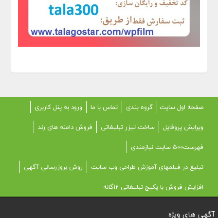
صفحه اول سایت
گروه بندی
تماس با ما
ورود به پنل کاربری
ویرایش پروفایل
ساخت تیزر تبلیغاتی
فروش دامنه های رند
فهرست500 سایت نیازمندی
تبلیغ در فیلمهای آموزش طراحی وب سایت
روش بروزرسانی آگهی
افزایش فروش با پکیج تبلیغاتی 12گانه
آگهی های ویژه