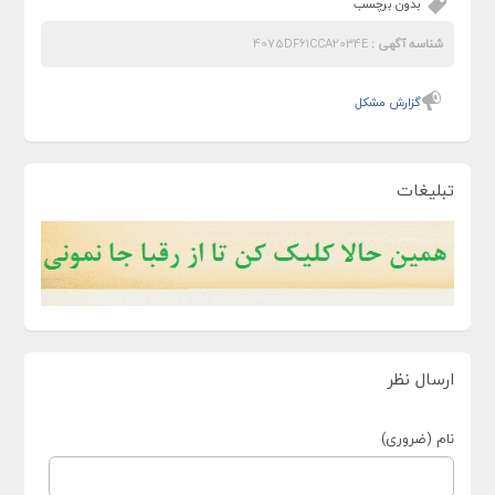
بدون برچسب
شناسه آگهی :
4075DF61CCA2034E
گزارش مشکل
تبلیغات
ارسال نظر
نام (ضروری)