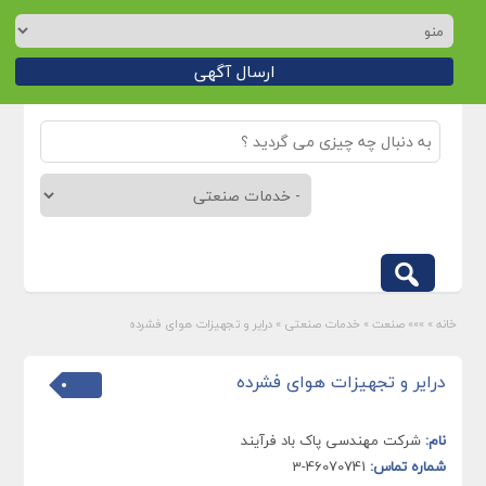
ارسال آگهی
خانه
»
»»» صنعت
»
خدمات صنعتی
»
درایر و تجهیزات هوای فشرده
درایر و تجهیزات هوای فشرده
نام:
شرکت مهندسی پاک باد فرآیند
شماره تماس:
46070741-3