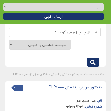
ارسال آگهی
خانه
»
»»» خدمات
»
سیستم حفاظتی و امنیتی
»
دتکتور حرارتی زتا مدل FHR2000
دتکتور حرارتی زتا مدل FHR2000
نام:
رضا احمدی اصل
شماره تماس:
03132291739