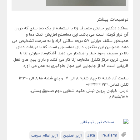
توضیحات بیشتر
عملکرد دتکتور حرارتی متعارف زتا با استفاده از یک دما سنج که درون
آن قرار گرفته است می باشد. این دماسنج افزایش اندک دما و
همینطور سقف حرارتی 57 درجه سانتی گراد را به سرعت تشخیص می
دهد. همچنین این دتکتور، دارای دماسنجی است که با دریافت دمای
بالا در محیط، وجود خطر را هشدار می دهد. آشکارساز حرارتی زتا با
مدرن ترین مرکز کنترل متعارف زتا کار می کنند و دارای پیچ های قفل
ظریفی است که از جابجایی غیر مجاز جلوگیری به عمل می آورد.
ساعت کار شنبه تا چهار شنبه 8 الی 17 و پنج شنبه ها 8 الی 12:30
تلفن تماس:03132291739
ادرس: خیابان پروین-نبش حکیم شفایی دوم صندوق پستی:
81985/155
Fire_alarm
Zeta
آژیر اصفهان
آژیر اعلام سرقت