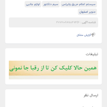
سیستم اعلام حریق وایرلس
سیم دتکتور
لوازم جانبی
منویر اصفهان
شناسه آگهی :
477610FA918494E6
گزارش مشکل
تبلیغات
ارسال نظر