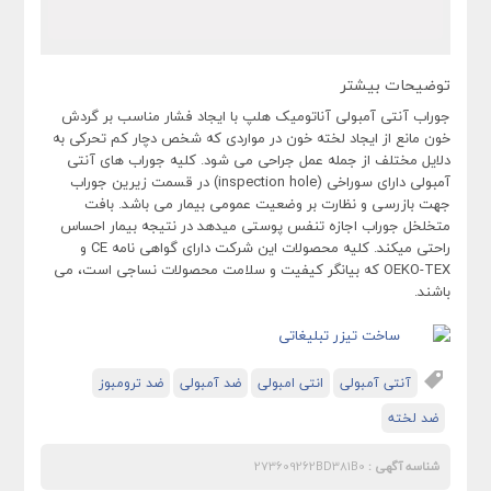
توضیحات بیشتر
جوراب آنتی آمبولی آناتومیک هلپ با ایجاد فشار مناسب بر گردش
خون مانع از ایجاد لخته خون در مواردی که شخص دچار کم تحرکی به
دلایل مختلف از جمله عمل جراحی می شود. کلیه جوراب های آنتی
آمبولی دارای سوراخی (inspection hole) در قسمت زیرین جوراب
جهت بازرسی و نظارت بر وضعیت عمومی بیمار می باشد. بافت
متخلخل جوراب اجازه تنفس پوستی میدهد در نتیجه بیمار احساس
راحتی میکند. کلیه محصولات این شرکت دارای گواهی نامه CE و
OEKO-TEX که بیانگر کیفیت و سلامت محصولات نساجی است، می
باشند.
آنتی آمبولی
انتی امبولی
ضد آمبولی
ضد ترومبوز
ضد لخته
شناسه آگهی :
273609262BD381B0