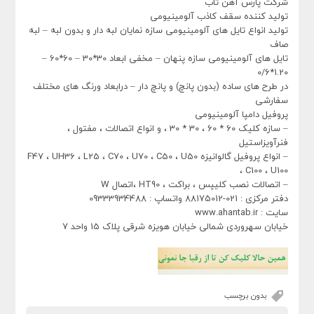
شرکت پارس آهن تاب
تولید کننده سقف کاذب آلومینیومی
تولید انواع تایل های آلومینیومی سازه نمایان لبه دار و بدون لبه – لبه
صاف
تایل های آلومینیومی سازه پنهان – مخفی ابعاد 30*30 – 60*60 –
1.20*0/6
در طرح های ساده (بدون پانچ) و پانچ دار – درابعاد ورنگ های مختلف
سفارشی
پروفیل دامپا آلومینیومی
– سازه کلیک 60 * 60 ، 30 * 30 ، و انواع اتصالات ، مفتول ،
فنرآویزاستیل
– انواع پروفیل گالوانیزه F47 ، UH36 ، L25 ، C70 ، U70 ، C50 ، U50
، C100 ، U100
– اتصالات نصب کلیپس ، براکت ، HT90 ،اتصال W
دفتر مرکزی : 021-88175012 واتساپ : 09333934488
سایت : www.ahantab.ir
خیابان سهروردی شمالی خیابان هویزه شرقی پلاک 15 واحد 7
بدون برچسب