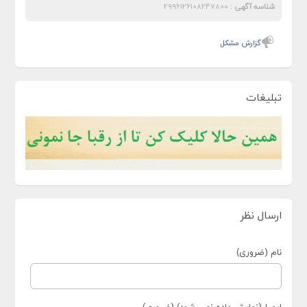
شناسه آگهی :
2996126108247800
گزارش مشکل
تبلیغات
ارسال نظر
نام (ضروری)
ایمیل(نمایش داده نمی شود) (ضروری)