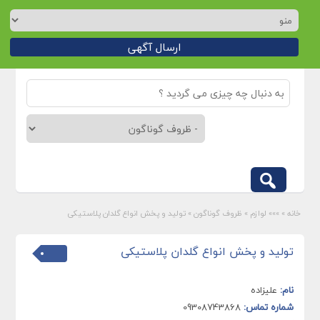
ارسال آگهی
خانه
»
»»» لوازم
»
ظروف گوناگون
»
تولید و پخش انواع گلدان پلاستیکی
تولید و پخش انواع گلدان پلاستیکی
نام:
علیزاده
شماره تماس:
09308743868