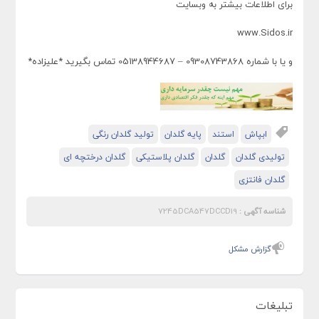
برای اطلاعات بیشتر به وبسایت
www.Sidos.ir
و یا با شماره 09308743868 – 05138944687 تماس بگیرید *علیزاده*
ابپاش
استند
پایه گلدان
تولید گلدان رنگی
تولیدی گلدان
گلدان
گلدان پلاستیکی
گلدان درختچه ای
گلدان فانتزی
شناسه آگهی :
7245DCA547DCCD19
گزارش مشکل
تبلیغات