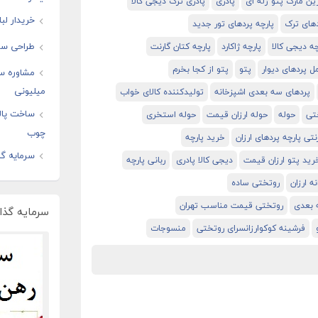
ین مارک پتو ژله ای
پادری
پادری ترک دیجی کالا
خریدار لب
دهای ترک
پارچه پردهای تور جدید
طراحی سا
چه دیجی کالا
پارچه ژاکارد
پارچه کتان گارنت
ل پردهای دیوار
پتو
پتو از کجا بخرم
مشاوره س
میلیونی
پردهای سه بعدی اشپزخانه
تولیدکننده کالای خواب
ساخت پال
تی
حوله
حوله ارزان قیمت
حوله استخری
چوب
نتی پارچه پردهای ارزان
خرید پارچه
سرمایه گذ
رید پتو ارزان قیمت
دیجی کالا پادری
ربانی پارچه
ه ارزان
روتختی ساده
 بعدی
روتختی قیمت مناسب تهران
سرمایه گذار
فرشینه کوکوارزانسرای روتختی
منسوجات