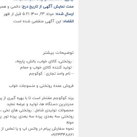
مدت نمایش آگهی از تاریخ درج:
دائمی و هم
ارسال شده:
مرداد ۲۳, ۱۴۰۰ ۵:۲۱ قبل از ظهر
انقضاء:
این آگهی منقضی شده است
توضیحات بیشتر
: روتختی، کالای خواب، بالش، پارچه،
: تولید کننده کالای خواب و حمام
– نام واحد تجاری : کوکوجم
فروش عمده روتختی و منسوجات خواب
برند کوکوجم مفتخر است تا با بهره گیری از پر
مدرنترین دستگاه ها، تولید و عرضه نماید.
محصولات تولیدی شامل : روتختی های نخی ، 
روتختی سه بعدی. پرده سه بعدی. پرده تور. پرد
حوله
نحوه سفارش پیام در واتس اپ و یا تماس از طریقه شما
٠٩١٢۴٣۴٨٨۶١