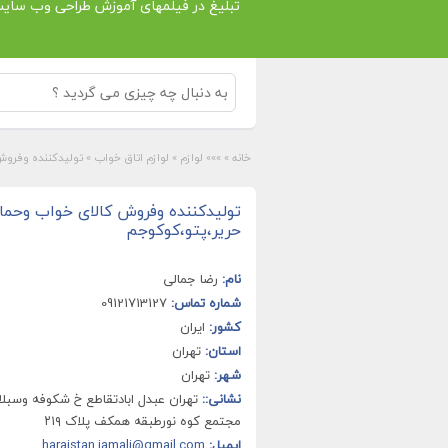
تبلیغ در فیلمهای آموزش طراحی وب سای
خانه
»
»»» لوازم
»
لوازم اتاق خواب
»
تولیدکننده وفروش
تولیدکننده وفروش کالای خواب وحمام
حریر،پتو،کوکوجم
نام:
رضا جمالی
شماره تماس:
09121713127
کشور:
ایران
استان:
تهران
شهر:
تهران
نشانی::
تهران عبدل ابادتقاطع خ شکوفه وسبلا
مجتمع کوه نورطبقه همکف پلاک ۲۱۹
ایمیل:
harajstan.jamali@gmail.com