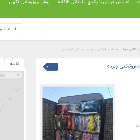
ت
افزایش فروش با پکیج تبلیغاتی 12گانه
روش بروزرسانی آگهی
لوازم اتاق
 کالای خواب وحمام،روتختی وپرده حریر،پتو،کوکوجم
نقشه
،روتختی وپرده
ن