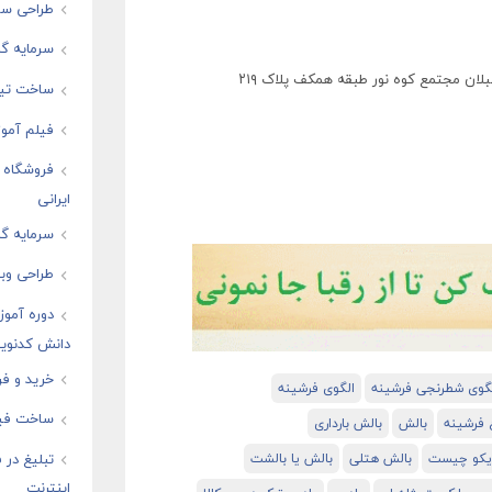
طراحی سای
سرمایه گذ
لان مجتمع کوه نور طبقه همکف پلاک ٢١٩
ساخت تیز
فیلم آموز
فروشگاه ا
ایرانی
سرمایه گذ
طراحی وبس
دوره آموز
دانش کدنوی
خرید و فر
گوی شطرنجی فرشینه
الگوی فرشینه
ساخت فیل
ع فرشینه
بالش
بالش بارداری
ایکو چیست
بالش هتلی
بالش یا بالشت
تبلیغ در
اینترنت