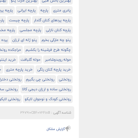
بهترین بالش طبی
بهترین مارک پتو
بهتر
پادری متری
پارچه
پارچه ایرانی
پارچه پر
پارچه پردهای کتان گلدار
پارچه چیست
پار
پارچه کتان نازلی
پارچه مجلسی
پارچه مخم
پتو چه مارکی بخرم
پتو ژله ای ارزان
پرده
چگونه طرح فرشینه را بکشیم
حراجکده روتخ
حوله روبدوشامبر
حوله گلبافت
خرید اینتر
خرید پارچه کتان رنگی
خرید پارچه متری
خ
روتختی
روتختی چی بگیرم
روتختی دختران
روتختی ساده و ارزان دیجی کالا
روتختی سه
روتختی کودک و نوجوان لایکو
روتختی لایکو
شناسه آگهی :
367610CBF072F18B
گزارش مشکل