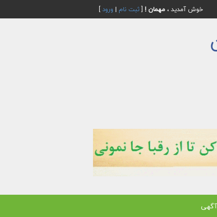
خوش آمدید ،
مهمان !
[
ثبت نام
|
ورود
]
آگهی