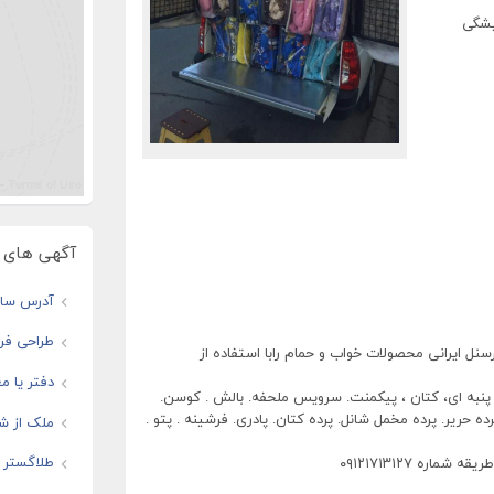
یشگی
آگهی های و
آدرس سایت
طراحی فرو
سنل ایرانی محصولات خواب و حمام رابا استفاده از
دفتر یا مغ
پنبه ای، کتان ، پیکمنت. سرویس ملحفه. بالش . کوسن.
ه حریر. پرده مخمل شانل. پرده کتان. پادری. فرشینه . پتو .
ملک از شم
طلاگستر ف
ره ٠٩١٢١٧١٣١٢٧