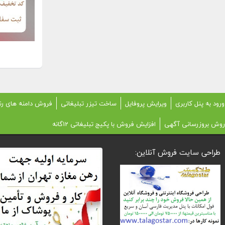
ورود به پنل کاربری
ویرایش پروفایل
ساخت تیزر تبلیغاتی
فروش دامنه های رن
روش بروزرسانی آگهی
افزایش فروش با پکیج تبلیغاتی 12گانه
طراحی سایت فروش آنلاین: