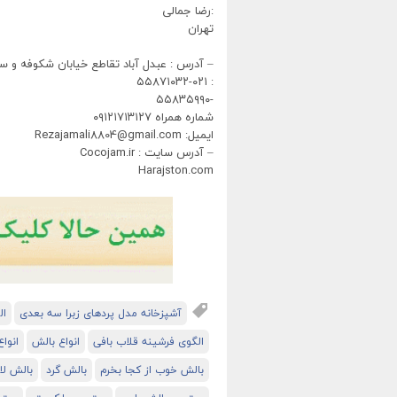
:رضا جمالی
تهران
– آدرس : عبدل آباد تقاطع خیابان شکوفه و سب
: ٠٢١-۵۵٨٧١٠٣٢
-۵۵٨٣۵٩٩٠
شماره همراه ٠٩١٢١٧١٣١٢٧
ایمیل: Rezajamali8804@gmail.com
– آدرس سایت : Cocojam.ir
Harajston.com
آشپزخانه مدل پردهای زبرا سه بعدی
ال
الگوی فرشینه قلاب بافی
انواع بالش
انوا
بالش خوب از کجا بخرم
بالش گرد
بالش ل