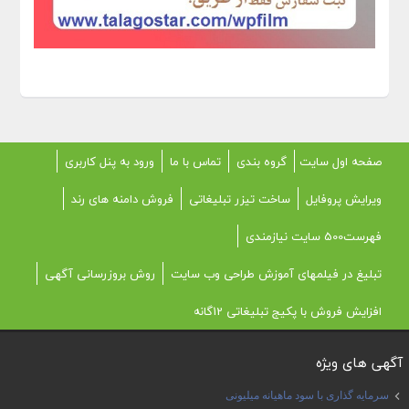
صفحه اول سایت
گروه بندی
تماس با ما
ورود به پنل کاربری
ویرایش پروفایل
ساخت تیزر تبلیغاتی
فروش دامنه های رند
فهرست500 سایت نیازمندی
تبلیغ در فیلمهای آموزش طراحی وب سایت
روش بروزرسانی آگهی
افزایش فروش با پکیج تبلیغاتی 12گانه
آگهی های ویژه
سرمایه گذاری با سود ماهیانه میلیونی