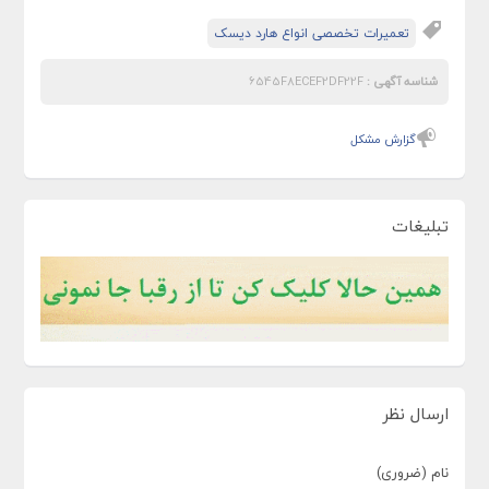
تعمیرات تخصصی انواع هارد دیسک
شناسه آگهی :
6545F8ECEF2DF22F
گزارش مشکل
تبلیغات
ارسال نظر
نام (ضروری)