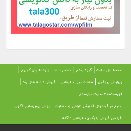
صفحه اول سایت
گروه بندی
تماس با ما
ورود به پنل کاربری
ویرایش پروفایل
ساخت تیزر تبلیغاتی
فروش دامنه های رند
فهرست500 سایت نیازمندی
تبلیغ در فیلمهای آموزش طراحی وب سایت
روش بروزرسانی آگهی
افزایش فروش با پکیج تبلیغاتی 12گانه