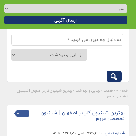
ارسال آگهی
خانه
»
»»» خدمات
»
زیبایی و بهداشت
»
بهترین شینیون‌ کار در اصفهان | شینیون
تخصصی عروس
بهترین شینیون‌ کار در اصفهان | شینیون
تخصصی عروس
شماره تماس:
09132384190 _ 03152424850