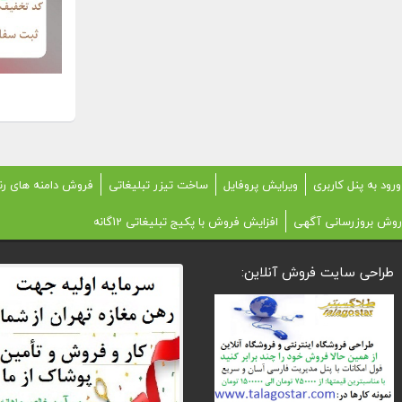
ورود به پنل کاربری
ویرایش پروفایل
ساخت تیزر تبلیغاتی
فروش دامنه های رن
روش بروزرسانی آگهی
افزایش فروش با پکیج تبلیغاتی 12گانه
طراحی سایت فروش آنلاین: