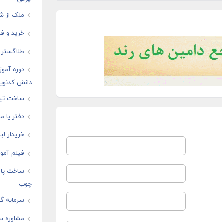
ملک از شم
خرید و فر
طلاگستر ف
دوره آموز
دانش کدنوی
ساخت تیز
دفتر یا مغ
خریدار لب
فیلم آموز
ساخت پال
چوب
سرمایه گذ
مشاوره س