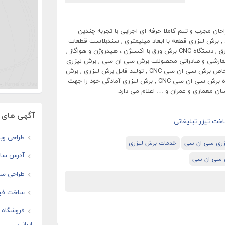
احان مجرب و تیم کاملا حرفه ای اجرایی با تجربه چندین
 برش لیزری قطعه با ابعاد میلیمتری , سندبلاست قطعات
ورق برش خورده , رنگ الکترواستاتیک انواع ورق , دستگاه CNC برش ورق با اکسیژن ، هیدروژن و هواگاز ,
 سفارشی و صادراتی محصولات برش سی ان سی , برش لیزری
با دستگاه برش سی ان سی, ساخت قطعات خاص برش سی ان سی CNC , تولید فایل برش لیزری , برش
لیزری با دقت بالا و بدون پلیسه آهن , دستگاه برش سی ان سی CNC , برش لیزری آمادگی خود را جهت
ن معماری و عمران و … اعلام می دارد.
آگهی های و
طراحی وبس
زری سی ان سی
خدمات برش لیزری
آدرس سایت
 سی ان سی
طراحی سای
ساخت فیل
فروشگاه ا
ایرانی