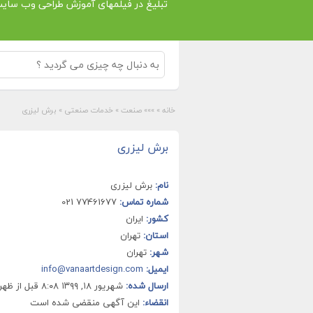
تبلیغ در فیلمهای آموزش طراحی وب سای
خانه
»
»»» صنعت
»
خدمات صنعتی
»
برش لیزری
برش لیزری
نام:
برش لیزری
شماره تماس:
77461677 021
کشور:
ایران
استان:
تهران
شهر:
تهران
ایمیل:
info@vanaartdesign.com
ارسال شده:
شهریور ۱۸, ۱۳۹۹ ۸:۰۸ قبل از ظهر
انقضاء:
این آگهی منقضی شده است