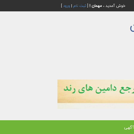
خوش آمدید ،
مهمان !
[
ثبت نام
|
ورود
]
آگهی