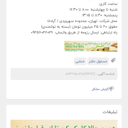
ساعت کاری:
شنبه تا چهارشنبه: ۸:۰۰ تا ۱۶:۳۰
پنجشنبه: ۸:۳۰ تا ۱۳:۱۵
محل شرکت: تهران، محدوده سهروردی / آپادانا
حقوق: ۲۰ تا ۲۵ میلیون تومان (بسته به توانمندی)
راه ارتباطی: ارسال رزومه از طریق واتساپ: 09356032036
مسئول دفتر
منشی
شناسه آگهی :
5946950C98FEF9FC
گزارش مشکل
تبلیغات