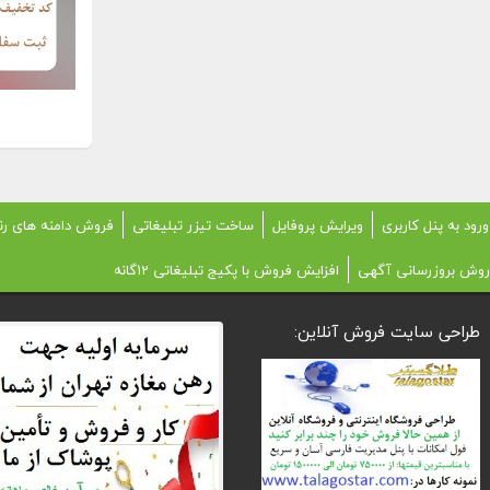
ورود به پنل کاربری
ویرایش پروفایل
ساخت تیزر تبلیغاتی
فروش دامنه های رن
روش بروزرسانی آگهی
افزایش فروش با پکیج تبلیغاتی 12گانه
طراحی سایت فروش آنلاین: