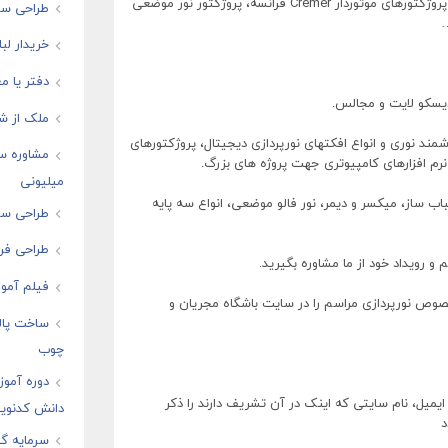
پروژکتورهای فرزنل و کنوکس مخصوص سن، پروژکتورهای موتوردار Cremer فرانسه، پروژکتور نور موضعی
طراحی سا
…
خریدار لب
دفتر یا مغ
دیسکو لایت و مجالس.
ملک از شم
ند نوری و انواع افکتهای نورپردازی دیجیتال، پروژکتورهای
مشاوره س
میلیونی
ز، حباب ساز، میکسر و دیمر، نور فالو موضعی، انواع سه پایه
طراحی سای
طراحی فرو
و رویداد خود از ما مشاوره بگیرید.
فیلم آموز
خصوص نورپردازی مراسم را در سایت باشگاه مجریان و
ساخت پال
چوب
دوره آموز
یمیل، نام سایتی که اینک در آن تشریف دارند را ذکر
دانش کدنوی
د
سرمایه گذ