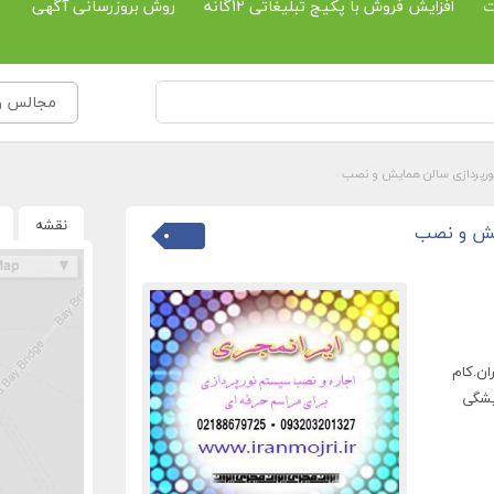
ت
افزایش فروش با پکیج تبلیغاتی 12گانه
روش بروزرسانی آگهی
مجالس و 
نورپردازی سالن همایش و نصب
نقشه
ایش و نصب
ان.کام
یشگی