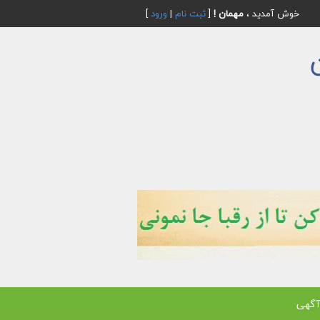
خوش آمدید ،
مهمان !
[
ثبت نام
|
ورود
]
آگهی