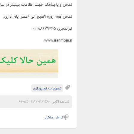
تماس و یا پیامک جهت اطلاعات بیشتر در ساعات ادار
تماس همه روزه 9صبح الی 9عصر ایام اداری:
ایرانمجری 02188679725
www.iranmojri.ir
تجهيزات نورپردازی
شناسه آگهی :
9905D291A76482E9
گزارش مشکل