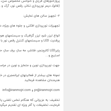
(فالو)، دیمر نورپردازی تئاتر، رقص نور، آرک و
2- تجهیز سالن های نمایش:
تجهیزات نورپردازی افکتی و جلوه های ویژه، 
انواع لیزر شو، لیزر گرافیک و سیستمهای هوشم
پرقدرت LED و سیستمهای کنترل رقص نور با نرم افزارهای کامپیوتری جهت پروژه های بزرگ.
پایرLED کالرچنجر، فلاشر، مه ساز، برف سا
استیج و…
جهت نورپردازی نوین و متمایز و نوین در مراسم 
نمونه های بیشتر از فعالیتهای ایرانمجری در 
هنرمندان مشاهده فرمائید.
pr@iranmojri.com و info@iranmojri.com
تخفیف: به عزیزانی که هنگام تماس تلفنی یا ا
فرمایند، تخفیفات یا آفر ویژه ای تقدیم میگرد