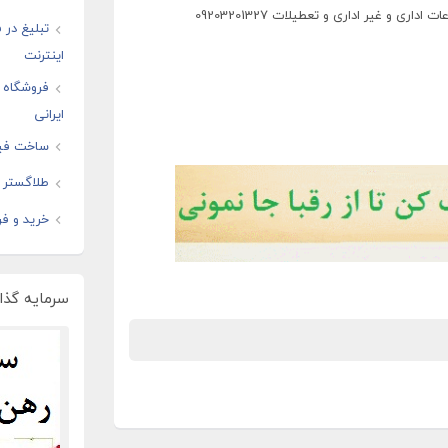
ی و غیر اداری و تعطیلات 09203201327
تبلیغ در
اینترنت
فروشگاه ا
ایرانی
ساخت فیل
طلاگستر ف
خرید و فر
سرمایه گذار