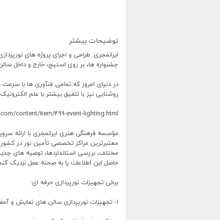
توضیحات بیشتر
ایرانمجری: طراحی و اجرای پروژه های نورپرد
جشنواره ها، بر روی استیج، خارج و داخل سال
در دنیای امروز که تمامی فنآوری ها با سرعت
روشنایی نیز با تلفیق بیشتر با علم الکترون
i.com/content/item/499-event-lighting.html
مؤسسه فرهنگی هنری ایرانمجری با ارائه سروی
معتبرترین مراکز تخصصی تأمین نور در کشور م
مختلف، بررسی استانداردها، توصیه های جدید
حاصل این اطلاعات را به صحنه عمل نزدیک کند
برخی تجهیزات نورپردازی حرفه ای:
1- تجهیزات نورپردازی سالن های نمایش و آمفی تئاتر و اجتماعات.