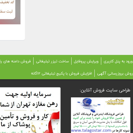
ورود به پنل کاربری
ویرایش پروفایل
ساخت تیزر تبلیغاتی
فروش دامنه های رن
روش بروزرسانی آگهی
افزایش فروش با پکیج تبلیغاتی 12گانه
طراحی سایت فروش آنلاین: