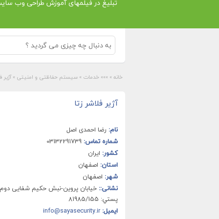
تبلیغ در فیلمهای آموزش طراحی وب سای
خانه
»
»»» خدمات
»
سیستم حفاظتی و امنیتی
»
آژیر ف
آژیر فلاشر زتا
نام:
رضا احمدی اصل
شماره تماس:
03132291739
کشور:
ایران
استان:
اصفهان
شهر:
اصفهان
نشانی::
خيابان پروین-نبش حکیم شفایی دوم
پستي: 81985/155
ایمیل:
info@sayasecurity.ir