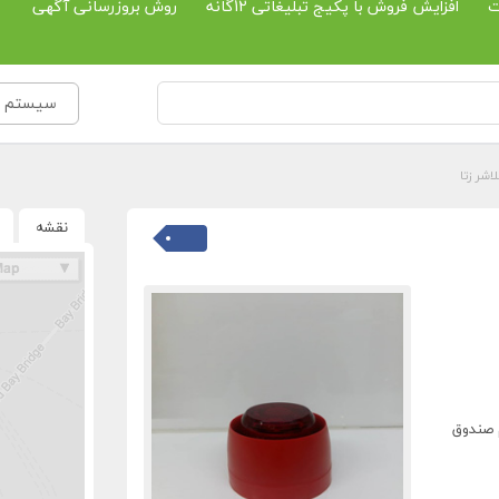
ت
افزایش فروش با پکیج تبلیغاتی 12گانه
روش بروزرسانی آگهی
سیستم حف
لاشر زتا
نقشه
 صندوق