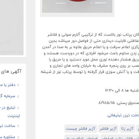
ن پرتاب نور بالاست که از ترکیبی آلارم صوتی و فلاشر
اظتی قابلیت دیداری حتی از فواصل دور میباشد بدین
ی اعلام سرقت و یا اعلام حریق علاوه بر به صدا در آمدن
 زدن مداوم باعث میشود افرادی که در دوردست هستند و
طریق هشدار دهنده نوری محل مورد دستبرد و یا حریق را
نصب بر روی پنجره مشرف به خیابان واحد های تجاری و
آگهی های و
ت و یا آتش سوزی قرار گرفته را توسط پرتاب نور از شیشه
دفتر یا مغ
سرمایه گذ
پستی: 81985/15
تبلیغ در
اینترنت
ساخت تیز
آژیر زتا
آژیر فلاشر
آژیر فلاشر چیست
مشاوره س
یر فلاشر زتا در اصفهان
اصفهان _اعلام حریق