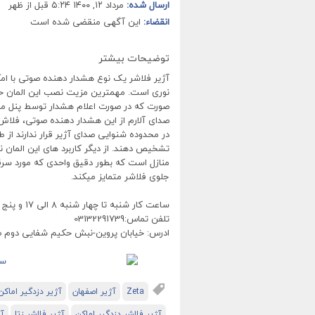
ارسال شده:
مرداد ۱۲, ۱۴۰۰ ۵:۲۴ قبل از ظهر
انقضاء:
این آگهی منقضی شده است
توضیحات بیشتر
آژیر فلاشر یک نوع هشدار دهنده صوتی با امکا
نوری است. مهمترین مزیت نصب این المان حف
صورت که در صورت اعلام هشدار توسط پنل مرکز
صدای آلارم از این هشدار دهنده صوتی، فلاش
در محدوده شنوایی صدای آژیر قرار ندارند از 
تشخیص دهند. از دیگر کاربرد های این المان 
منازل است که بطور دقیق واحدی که مورد سرق
جلوی فلاشر متمایز میکند.
ساعت کار شنبه تا چهار شنبه 8 الی 17 و پنج شنبه ها 8 الی 12:30
تلفن تماس:03132291739
ادرس: خیابان پروین-نبش حکیم شفایی دوم صندوق 
Zeta
آژیر اصفهان
آژیر دزدگیر اماکن
آژیر فلاشر دزدگیر اماکن
آژیر فلاشر زتا
آژ