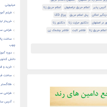
میلیونی
 آدرس پذیر
اعلام حریق دراصفهان
اعلام حریق زتا
فیلم آموز
دزدگیر اماکن
پنل اعلام حریق
چراغ LED
خریدار لب
ر در اصفهان
دتکتور حرارت زتا
دتکتور زتا
طراحی سا
لام حریق زتا
فلاشر ثابت
فلاشر چشمک زن
ساخت پال
چوب
دوره آموز
دانش کدنوی
خرید و فر
ساخت فیل
طلاگستر ف
طراحی سای
آدرس سایت