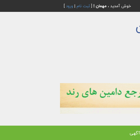
خوش آمدید ،
مهمان !
[
ثبت نام
|
ورود
]
آگهی