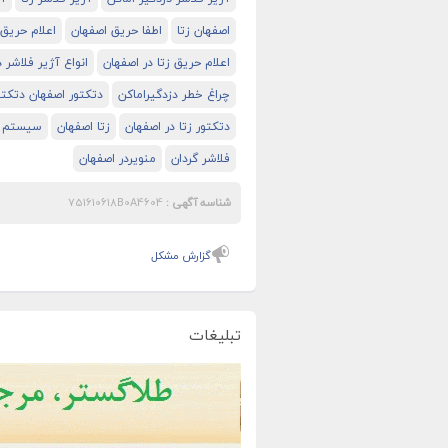
اصفهان زتا
اطفا حریق اصفهان
اعلام حریق
اعلام حریق زتا در اصفهان
انواع آژیر فلاشر 
چراغ خطر دزدگیراماکن
دتکتور اصفهان دتکتو
دتکتور زتا در اصفهان
زتا اصفهان
سیستم اع
فلاشر گردان
منویردر اصفهان
شناسه آگهی :
751610618B0A4604
گزارش مشکل
تبلیغات