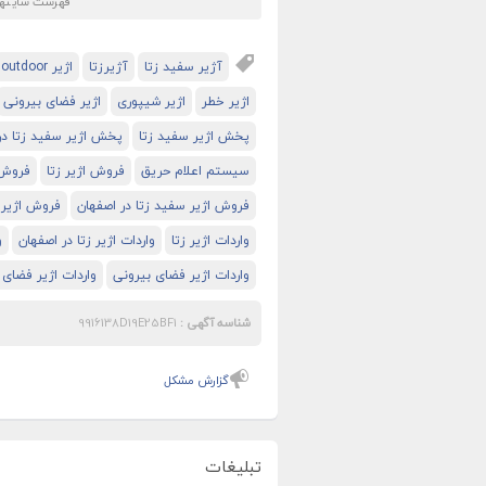
فهرست سایتهای
آژیر سفید زتا
آژیرزتا
اژیر outdoor
اژیر خطر
اژیر شیپوری
اژیر فضای بیرونی
پخش اژیر سفید زتا
پخش اژیر سفید زتا در
سیستم اعلام حریق
فروش اژیر زتا
فروش ا
فروش اژیر سفید زتا در اصفهان
فروش اژیر 
واردات اژیر زتا
واردات اژیر زتا در اصفهان
و
واردات اژیر فضای بیرونی
واردات اژیر فضای 
شناسه آگهی :
9916138D19E25BF1
گزارش مشکل
تبلیغات