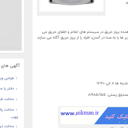
هنده بروز حریق در سیستم های اعلام و اطفای حریق می
ها با به صدا در آمدن، افراد را از بروز حریق آگاه می سازند
آگهی های و
طراحی وبس
دفتر یا مغ
ستی: 81985/155
ساخت فیل
ساخت پال
چوب
ساخت تیز