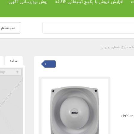
ت
افزایش فروش با پکیج تبلیغاتی 12گانه
روش بروزرسانی آگهی
سیستم حف
اعلام حریق فضای بیرونی
نقشه
 صندوق