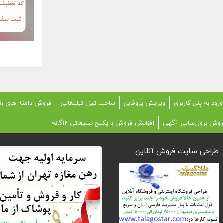
ورود به پنل کاربری
ویرایش پروفایل
ساخت تیزر تبلیغاتی
فروش دامنه های رن
روش بروزرسانی آگهی
افزایش فروش با پکیج تبلیغاتی 12گانه
طراحی سایت فروش آنلاین: