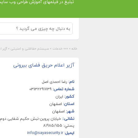
تبلیغ در فیلمهای آموزش طراحی وب سای
خانه
»
»»» خدمات
»
سیستم حفاظتی و امنیتی
»
آژیر 
آژیر اعلام حریق فضای بیرونی
نام:
رضا احمدی اصل
شماره تماس:
03132291739
کشور:
ایران
استان:
اصفهان
شهر:
اصفهان
نشانی::
خيابان پروین-نبش حکیم شفایی دوم
پستي: 81985/155
ایمیل:
info@sayasecurity.ir