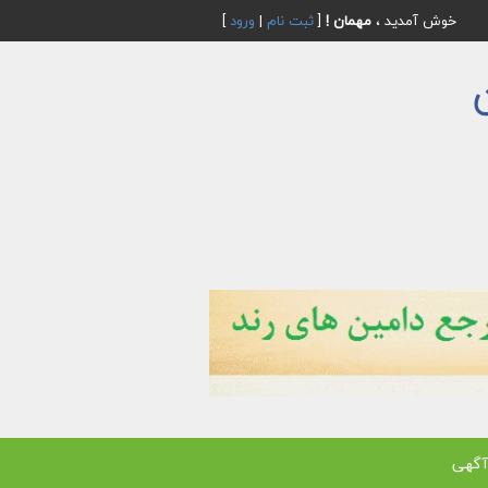
خوش آمدید ،
مهمان !
[
ثبت نام
|
ورود
]
آگهی