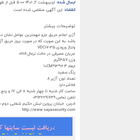
ارسال شده:
اردیبهشت ۲, ۱۴۰۱ ۵:۰۰ قبل از ظهر
انقضاء:
این آگهی منقضی شده است
توضیحات بیشتر
آژیر اعلام حریق جزو مهمترین عوامل نشان د
باشد ،به این صورت که در صورت بروز حریق آژیر 
ولتاژ ورودی:VDC17-35
جریان مصرفی در حالت نرمال:0mA
وزن:357گرم
ابعاد:12.4*13*10CM
رنگ:سفید
تعداد تون آژیر:8
فلاشر:دارد
ساعت کار شنبه تا چهار شنبه 8 الی 17 و پنج شنبه ها 8 الی 12:30
تلفن تماس:03132291739
ادرس: خیابان پروین-نبش حکیم شفایی دوم صندوق پ
http://www.sayasecurity.com