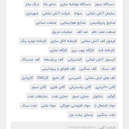
دستگاه نسوز
دستگاه نوشابه سازی
دمای بالا
دیگ بخار
سازمان آتش نشانی
سوله
شرکت آتش نشانی
شهرداری
صنایع پتروشیمی
صنایع هواپیمایی
صنعت نساجی
صنعت نفت خام
ضد کف
عملیات حریق
فرمول کف آتش نشانی
کارخانه الکل سازی
کارخانه تولید رنگ
کارخانه قند
کارگاه چوب بری
کارگاه نجاری
کپسول آتش نشانی
کشتیرانی
کف پرتوسعه
کف چسبناک
کف سبک
کف سنگین
کف فلوئور و پروتئینی
کف های اتش نشانی
کمپرسی
گاز مایع
گازCNG
گازوئیل
گالن 20لیتری
گالن پلاستیکی
گالن فلزی
گالن نسوز
گوگرد
متانول
مخزن نسوز
مخزن نفت
مشتقات نفت
مواد اشتعال زا
مواد افزودنی خوراکی
مواد نفتی
نفت سبک
نفت سنگین
وسایل پخت وپز
شناسه آگهی :
2215D210AE8E6310