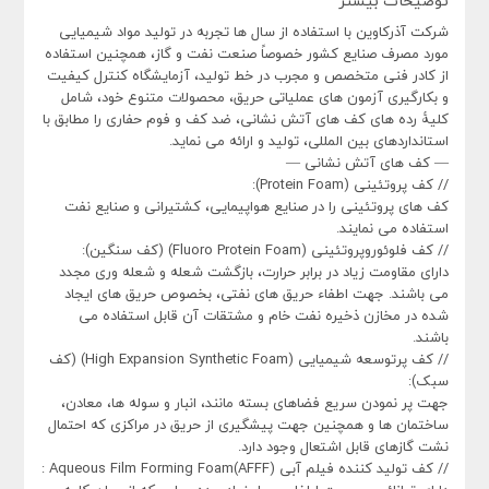
توضیحات بیشتر
شرکت آذرکاوین با استفاده از سال ها تجربه در تولید مواد شیمیایی
مورد مصرف صنایع کشور خصوصاً صنعت نفت و گاز، همچنین استفاده
از کادر فنی متخصص و مجرب در خط تولید، آزمایشگاه کنترل کیفیت
و بکارگیری آزمون های عملیاتی حریق، محصولات متنوع خود، شامل
کلیۀ رده های کف های آتش نشانی، ضد کف و فوم حفاری را مطابق با
استانداردهای بین المللی، تولید و ارائه می نماید.
— کف های آتش نشانی —
// کف پروتئینی (Protein Foam):
کف های پروتئینی را در صنایع هواپیمایی، کشتیرانی و صنایع نفت
استفاده می نمایند.
// کف فلوئوروپروتئینی (Fluoro Protein Foam) (کف سنگین):
دارای مقاومت زیاد در برابر حرارت، بازگشت شعله و شعله وری مجدد
می باشند. جهت اطفاء حریق های نفتی، بخصوص حریق های ایجاد
شده در مخازن ذخیره نفت خام و مشتقات آن قابل استفاده می
باشند.
// کف پرتوسعه شیمیایی (High Expansion Synthetic Foam) (کف
سبک):
جهت پر نمودن سریع فضاهای بسته مانند، انبار و سوله ها، معادن،
ساختمان ها و همچنین جهت پیشگیری از حریق در مراکزی که احتمال
نشت گازهای قابل اشتعال وجود دارد.
// کف تولید کننده فیلم آبی (AFFF)Aqueous Film Forming Foam :