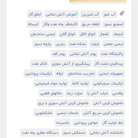
آب شور
آب شیرین
آموزش آتش نشانی
اجاق گاز
اسفنج نسوز
اطفاء حریق
اکتشاف چاه نفت وگاز
انبساط
انجماد
انفجار
انواع الکل
انواع گالن
ایمنی ساختمان
ایمنی معدن
باروت
بشکه نفت
بنزین
پارچه نسوز
پالایشگاه نفت
پودر آتش نشانی
پودر کف
پیداکردن نشت گاز
پیشگیری از آتش سوزی
تانکر نفت
تجهیزات ایمنی
تخریب ساختمان
ترقه
ترکیبات پروتئین
ترکیبات سیلیکونی
تولید کاغذ
تولید مواد شیمیایی
چاشنی
حباب آتش زا
حرارت زیاد
حلالهای قطبی
خاموش کردن آتش
خاموش کردن آتش سوزی با برق
خاموش کردن سریع آتش
خدمات ایمنی
خشکشویی
خط تولید گاز
خواص پروتئین
دانسیته
دانشکده آتش نشانی
دستکش نسوز
دستگاه حفاری چاه نفت