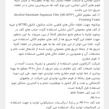
دارای توانائی و سرعت اطفاء بسیار زیاد بوده، بطوریکه از میان کلیه
فوم های آتش نشانی، این نوع کف ها سریعترین زمان را در اطفاء
حریق دارا می باشند.
// کف مقاوم الکلی (AR-AFFF) Alcohol Resistant Aqueous Film
Forming Foam:
چنانچه جهت اطفاء حلّال های قطبی مانند متانول، اتانول،MTBE و غیره
از کف های معمولی آتش نشانی استفاده گردد، حباب های کف در
برخورد اولیه با سطح مایع مشتعل کاملاً از بین میروند. به این منظور
جهت اطفاءِ این گونه حریق ها از کف های مقاوم الکلی استفاده می
گردد. فلذا می توان از این نوع کف ها به طور همزمان در اطفاء کلیه
حریق ها از جمله حریق های معمولی تولید شده از اشتعال نفت خام و
مشتقات آن و همچنین در اطفاءِ حلّال های قطبی استفاده نمود.
// فوم حفاری:
شرکت آذرکاوین ضمن استفاده از تخصص و تجربۀ بدست آمده در
تولید مایعات کف زای مقاوم در برابر حریق، از سال 1380 موفق به بهره
برداری از خط تولید فوم حفاری واحد تولیدی خود نمود. طی این دوره
چندین هزار بشکه از فوم حفاری تولیدی این شرکت در چاههای
اکتشافی و نفت و گاز کشور با موفقیتِ تمام و با کمترین مشکل مورد
استفاده قرار گرفته است.
/// ضد کف anti foam:
AK-600:
ضد کف AK-600 بر پــایۀ تــرکیــبات سیلیکونی تولید و جهت استفاده
در کارخانجات تولید رنگ استفاده می گردد.