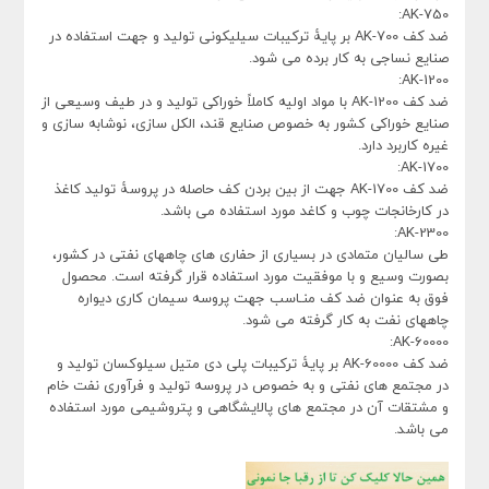
AK-750:
ضد کف AK-700 بر پایۀ ترکیبات سیلیکونی تولید و جهت استفاده در
صنایع نساجی به کار برده می شود.
AK-1200:
ضد کف AK-1200 با مواد اولیه کاملاً خوراکی تولید و در طیف وسیعی از
صنایع خوراکی کشور به خصوص صنایع قند، الکل سازی، نوشابه سازی و
غیره کاربرد دارد.
AK-1700:
ضد کف AK-1700 جهت از بین بردن کف حاصله در پروسۀ تولید کاغذ
در کارخانجات چوب و کاغد مورد استفاده می باشد.
AK-2300:
طی سالیان متمادی در بسیاری از حفاری های چاههای نفتی در کشور،
بصورت وسیع و با موفقیت مورد استفاده قرار گرفته است. محصول
فوق به عنوان ضد کف منـاسب جهت پروسه سیمان کاری دیواره
چاههای نفت به کار گرفته می شود.
AK-60000:
ضد کف AK-60000 بر پایۀ ترکیبات پلی دی متیل سیلوکسان تولید و
در مجتمع های نفتی و به خصوص در پروسه تولید و فرآوری نفت خام
و مشتقات آن در مجتمع های پالایشگاهی و پتروشیمی مورد استفاده
می باشد.