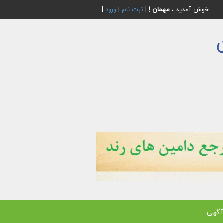
خوش آمدید ،
مهمان !
[
ثبت نام
|
ورود
]
آگهی