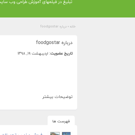
تبلیغ در فیلمهای آموزش طراحی وب سای
خانه
»
درباره foodgostar
درباره foodgostar
تاریخ عضویت:
اردیبهشت ۱۹, ۱۳۹۸
توضیحات بیشتر
فهرست ها
فروش و نصب تجهیزات شه