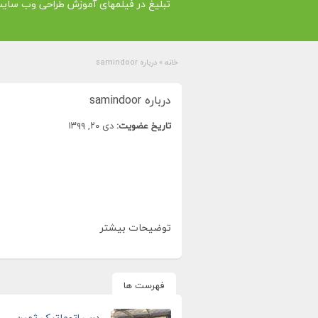
تبلیغ در فیلمهای آموزش طراحی وب سای
خانه
»
درباره samindoor
درباره samindoor
تاریخ عضویت:
دی ۲۰, ۱۳۹۹
توضیحات بیشتر
فهرست ها
درب اتوماتیک ثمین