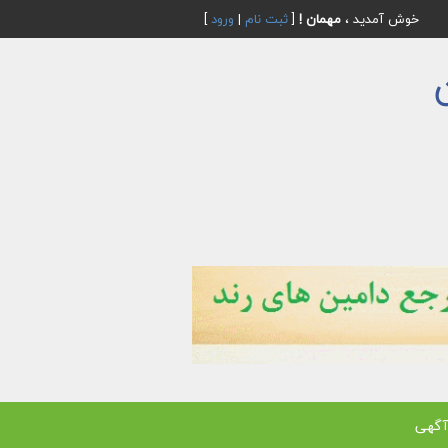
خوش آمدید ،
مهمان !
[
ثبت نام
|
ورود
]
آگهی