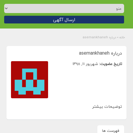
ارسال آگهی
خانه
»
درباره asemankhaneh
درباره asemankhaneh
تاریخ عضویت:
شهریور ۱۱, ۱۳۹۸
توضیحات بیشتر
فهرست ها