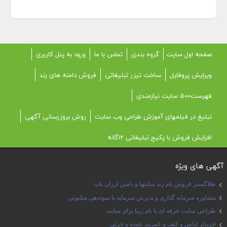
صفحه اول سایت
گروه بندی
تماس با ما
ورود به پنل کاربری
ویرایش پروفایل
ساخت تیزر تبلیغاتی
فروش دامنه های رند
فهرست500 سایت نیازمندی
تبلیغ در فیلمهای آموزش طراحی وب سایت
روش بروزرسانی آگهی
افزایش فروش با پکیج تبلیغاتی 12گانه
آگهی های ویژه
طلاگستر فروش نام رند سایتها و دامین ارزان ناب
مشاوره سرمایه گذاری و پذیرش سرمایه با سوددهی میلیونی
طراحی سایت حرفه ای با نام زیبا برای سایت
خریدار لباس و کیف و کمربند عمده و جزئی