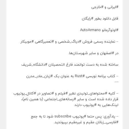
#ایرانی و #خارجی
قابل دانلود بطور #رایگان
#اوتوآرمانو AutoArmano
– نماینده رسمی فروش #دیاگ_شخصی و #تعمیرگاهی #موبیکار
در #اصفهان و سایر شهرستان‌ها.
ساخته شده به دست توانمند فارغ التحصیلان #دانشگاه_شریف
– کتاب برنامه نویسی #Rust به عنوان یک #زبان_مادر_مدرن
—
– کلیه #محتواهای_تولیدی نظیر #فیلم و #تصاویر در #کانال_یوتیوب
قرار داده شده است و سایر #رسانه‌های_اجتماعی (با همین نام)،
لینک‌هایی به #یوتیوب دارند.
– یادآوری: پس حتما #یوتیوب subscribe شود تا به جمع
#فارسی_زبانان مقیم و غیرمقیم بپیوندید.