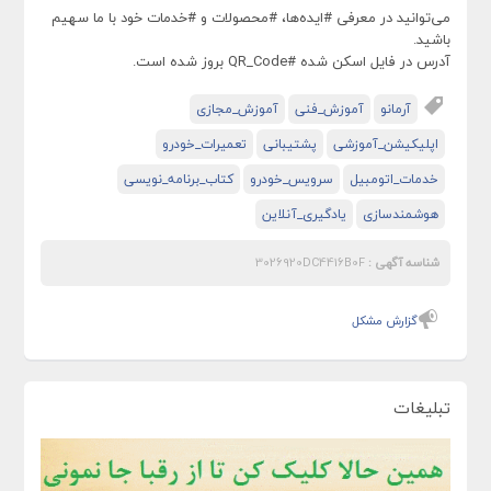
می‌توانید در معرفی #ایده‌ها، #محصولات و #خدمات خود با ما سهیم
باشید.
آدرس در فایل اسکن شده #QR_Code بروز شده است.
آرمانو
آموزش_فنی
آموزش_مجازی
اپلیکیشن_آموزشی
پشتیبانی
تعمیرات_خودرو
خدمات_اتومبیل
سرویس_خودرو
کتاب_برنامه_نویسی
هوشمندسازی
یادگیری_آنلاین
شناسه آگهی :
3026920DC4416B0F
گزارش مشکل
تبلیغات