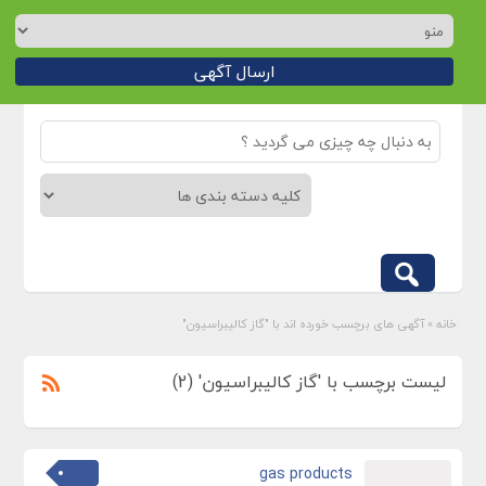
ارسال آگهی
خانه
»
آگهی های برچسب خورده اند با "گاز کالیبراسیون"
لیست برچسب با 'گاز کالیبراسیون' (2)
gas products