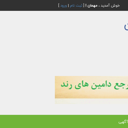
خوش آمدید ،
مهمان !
[
ثبت نام
|
ورود
]
آگهی