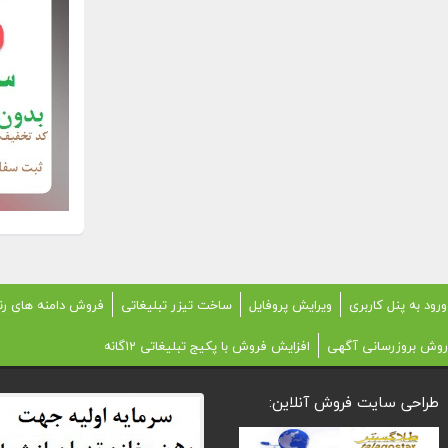
ورود به پنل کاربری
ویرایش پروفایل
ساخت تیزر تبلیغاتی
فروش دامنه های رن
روش بروزرسانی آگهی
افزایش فروش با پکیج تبلیغاتی 12گانه
طراحی سایت فروش آنلاین: